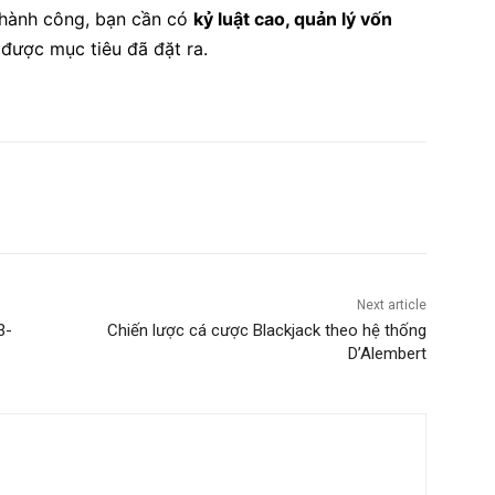
thành công, bạn cần có
kỷ luật cao, quản lý vốn
t được mục tiêu đã đặt ra.
Next article
3-
Chiến lược cá cược Blackjack theo hệ thống
D’Alembert