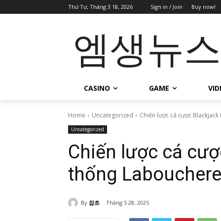
Thứ Tư, Tháng 3 18, 2026
Sign in / Join
Buy now!
엠생뉴
CASINO
GAME
VID
Home
Uncategorized
Chiến lược cá cược Blackjack
Uncategorized
Chiến lược cá cượ
thống Laboucher
By
잡초
Tháng 5 28, 2025