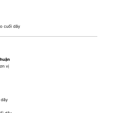
o cuối dãy
nhuận
ơn vị
 dãy