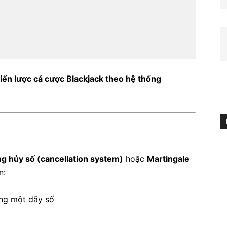
iến lược cá cược Blackjack theo hệ thống
g hủy số (cancellation system)
hoặc
Martingale
n:
g một dãy số