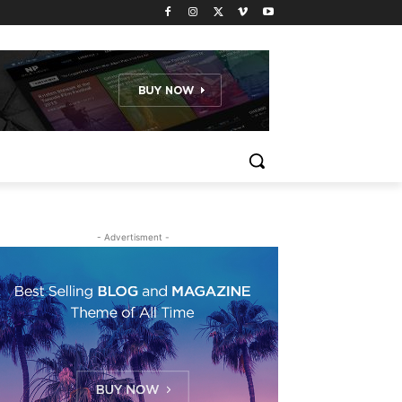
- Advertisment -