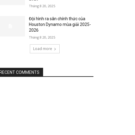
Tháng 8 20, 2025
Đội hình ra sân chính thức của
Houston Dynamo mùa giải 2025-
2026
Tháng 8 20, 2025
Load more
RECENT COMMENTS