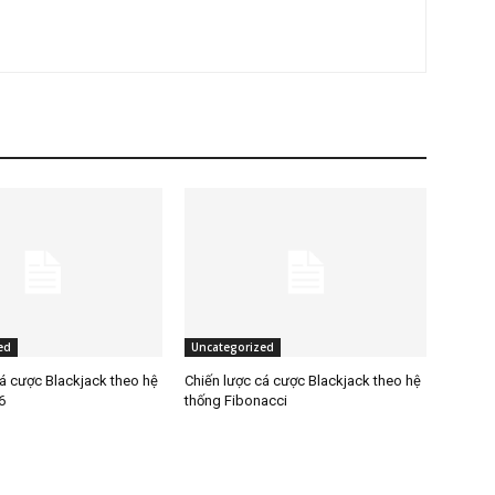
ed
Uncategorized
á cược Blackjack theo hệ
Chiến lược cá cược Blackjack theo hệ
6
thống Fibonacci