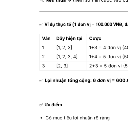
Nếu thua
→ thêm số tiền cược vào cu
✅
Ví dụ thực tế (1 đơn vị = 100.000 VNĐ, dã
Ván
Dãy hiện tại
Cược
1
[1, 2, 3]
1+3 = 4 đơn vị (
2
[1, 2, 3, 4]
1+4 = 5 đơn vị (
3
[2, 3]
2+3 = 5 đơn vị (
✅
Lợi nhuận tổng cộng: 6 đơn vị = 60
✅
Ưu điểm
Có mục tiêu lợi nhuận rõ ràng