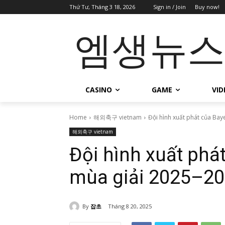
Thứ Tư, Tháng 3 18, 2026
Sign in / Join
Buy now!
엠생뉴
CASINO
GAME
VID
Home
해외축구 vietnam
Đội hình xuất phát của Ba
해외축구 vietnam
Đội hình xuất ph
mùa giải 2025–2
By
잡초
Tháng 8 20, 2025