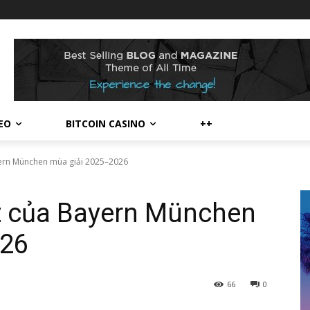
스
EO
BITCOIN CASINO
++
yern München mùa giải 2025–2026
át của Bayern München
026
66
0