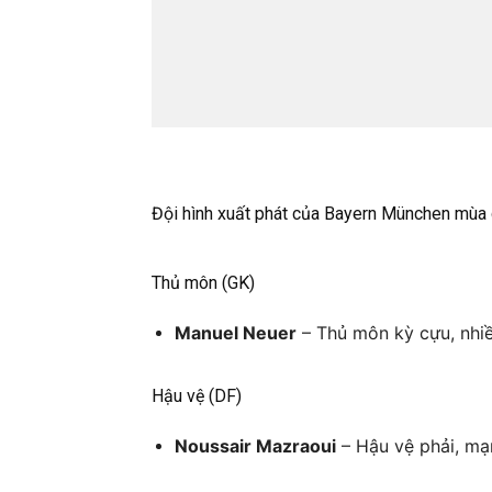
Đội hình xuất phát của Bayern München mùa
Thủ môn (GK)
Manuel Neuer
– Thủ môn kỳ cựu, nhiề
Hậu vệ (DF)
Noussair Mazraoui
– Hậu vệ phải, mạ