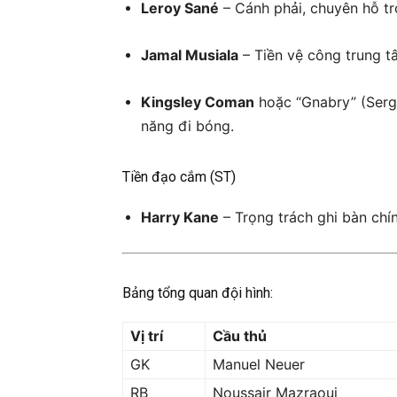
Leroy Sané
– Cánh phải, chuyên hỗ tr
Jamal Musiala
– Tiền vệ công trung tâ
Kingsley Coman
hoặc “Gnabry” (Serge
năng đi bóng.
Tiền đạo cắm (ST)
Harry Kane
– Trọng trách ghi bàn chín
Bảng tổng quan đội hình:
Vị trí
Cầu thủ
GK
Manuel Neuer
RB
Noussair Mazraoui