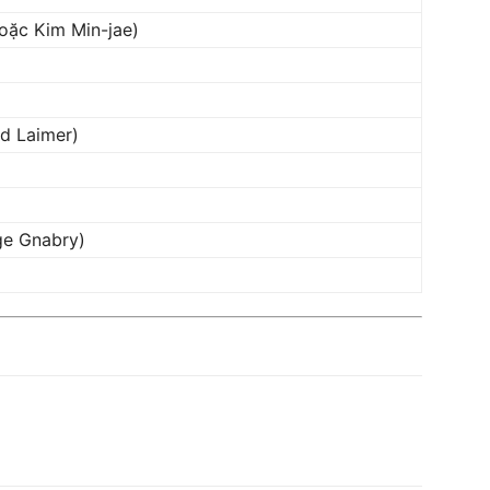
(hoặc Kim Min-jae)
d Laimer)
ge Gnabry)