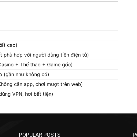
ất cao)
 phù hợp với người dùng tiền điện tử)
asino + Thể thao + Game gốc)
p (gần như không có)
hông cần app, chơi mượt trên web)
dùng VPN, hơi bất tiện)
POPULAR POSTS
P