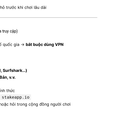
nhỏ trước khi chơi lâu dài
a truy cập)
số quốc gia →
bắt buộc dùng VPN
, Surfshark…)
Bản, v.v.
ính thức
,
stakeapp.io
 hoặc hỏi trong cộng đồng người chơi