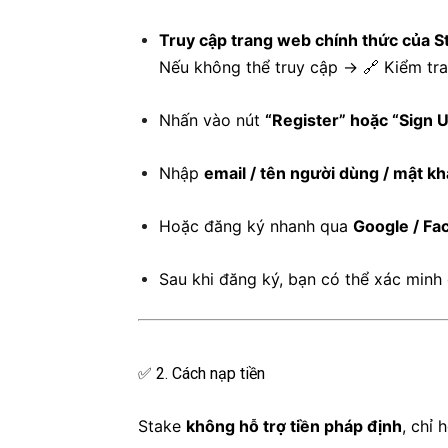
Truy cập trang web chính thức của 
Nếu không thể truy cập → 🔗 Kiểm tra 
Nhấn vào nút
“Register” hoặc “Sign 
Nhập
email / tên người dùng / mật k
Hoặc đăng ký nhanh qua
Google / Fa
Sau khi đăng ký, bạn có thể xác minh
✅ 2. Cách nạp tiền
Stake
không hỗ trợ tiền pháp định
, chỉ 