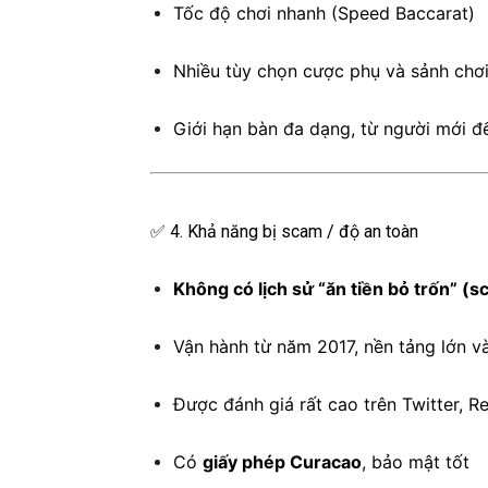
Tốc độ chơi nhanh (Speed Baccarat)
Nhiều tùy chọn cược phụ và sảnh chơ
Giới hạn bàn đa dạng, từ người mới đ
✅ 4. Khả năng bị scam / độ an toàn
Không có lịch sử “ăn tiền bỏ trốn” (
Vận hành từ năm 2017, nền tảng lớn v
Được đánh giá rất cao trên Twitter, 
Có
giấy phép Curacao
, bảo mật tốt