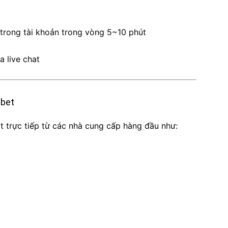
ị trong tài khoản trong vòng 5~10 phút
a live chat
abet
t trực tiếp từ các nhà cung cấp hàng đầu như: