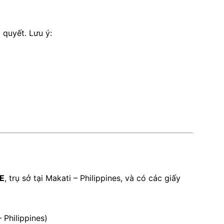
 quyết. Lưu ý:
E
, trụ sở tại Makati – Philippines, và có các giấy
 Philippines)