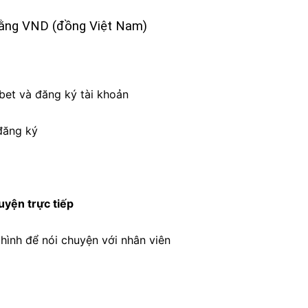
bằng VND (đồng Việt Nam)
bet và đăng ký tài khoản
 đăng ký
uyện trực tiếp
hình để nói chuyện với nhân viên