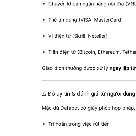
Chuyển khoản ngân hàng nội địa (VN
Thẻ tín dụng (VISA, MasterCard)
Ví điện tử (Skrill, Neteller)
Tiền điện tử (Bitcoin, Ethereum, Tethe
Giao dịch thường được xử lý
ngay lập t
Độ uy tín & đánh giá từ người dùng
⚠️
Mặc dù Dafabet có giấy phép hợp pháp, 
Trì hoãn trong việc rút tiền