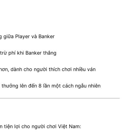
 giữa Player và Banker
trừ phí khi Banker thắng
ơn, dành cho người thích chơi nhiều ván
 thưởng lên đến 8 lần một cách ngẫu nhiên
n tiện lợi cho người chơi Việt Nam: