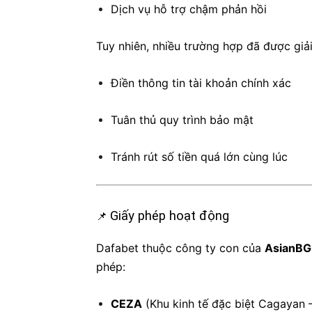
Dịch vụ hỗ trợ chậm phản hồi
Tuy nhiên, nhiều trường hợp đã được giải
Điền thông tin tài khoản chính xác
Tuân thủ quy trình bảo mật
Tránh rút số tiền quá lớn cùng lúc
Giấy phép hoạt động
📌
Dafabet thuộc công ty con của
AsianBG
phép:
CEZA
(Khu kinh tế đặc biệt Cagayan –