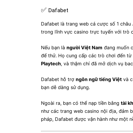
✅
Dafabet
Dafabet là trang web cá cược số 1 châu Á 
trong lĩnh vực casino trực tuyến với trò 
Nếu bạn là
người Việt Nam
đang muốn ch
để thử. Họ cung cấp các trò chơi đến t
Playtech
, và thậm chí đã mở dịch vụ bac
Dafabet hỗ trợ
ngôn ngữ tiếng Việt
và c
bạn dễ dàng sử dụng.
Ngoài ra, bạn có thể nạp tiền bằng
tài 
như các trang web casino nội địa, đảm 
pháp, Dafabet được vận hành như một nề