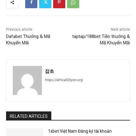
Previous article
Next article
Dafabet Thưởng & Mã
taptap/188bet Tiền thưởng &
Khuyến Mãi
Mã Khuyến Mãi
잡초
https://africa50lyon.org
RELATED ARTICLES
1xbet Việt Nam Đăng ký tài khoản