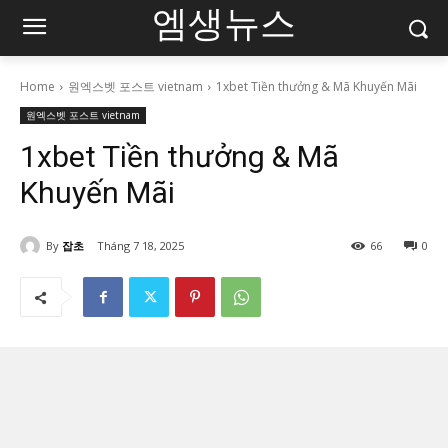
엠생뉴스
Home
원엑스벳 포스트 vietnam
1xbet Tiền thưởng & Mã Khuyến Mãi
원엑스벳 포스트 vietnam
1xbet Tiền thưởng & Mã
Khuyến Mãi
By
잡초
Tháng 7 18, 2025
66
0