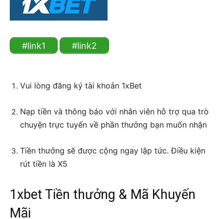
#link1
#link2
Vui lòng đăng ký tài khoản 1xBet
Nạp tiền và thông báo với nhân viên hỗ trợ qua trò
chuyện trực tuyến về phần thưởng bạn muốn nhận
Tiền thưởng sẽ được cộng ngay lập tức. Điều kiện
rút tiền là X5
1xbet Tiền thưởng & Mã Khuyến
Mãi