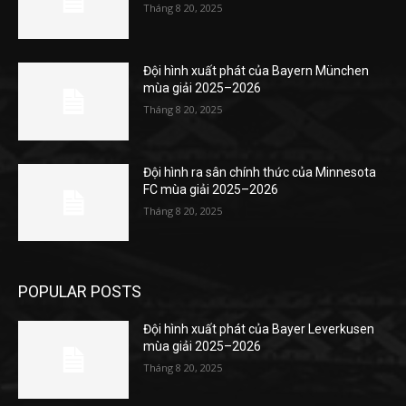
Tháng 8 20, 2025
Đội hình xuất phát của Bayern München
mùa giải 2025–2026
Tháng 8 20, 2025
Đội hình ra sân chính thức của Minnesota
FC mùa giải 2025–2026
Tháng 8 20, 2025
POPULAR POSTS
Đội hình xuất phát của Bayer Leverkusen
mùa giải 2025–2026
Tháng 8 20, 2025