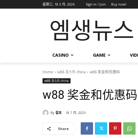
星期三, 18 3 月, 2026
Sign in / Join
Buy now!
엠생뉴스
CASINO
GAME
VID
Home
w88 포스트 china
w88 奖金和优惠码
w88 포스트 china
w88 奖金和优惠码
By
잡초
18 7 月, 2025
Share