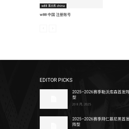
w88 포스트 china
w88 中国 注册账号
EDITOR PICKS
2025–2026赛季勒沃库森首发
型
20 8 月, 2025
2025–2026赛季拜仁慕尼黑首
阵型