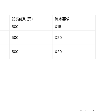
最高红利(元)
流水要求
500
X15
票
500
X20
票
500
X20