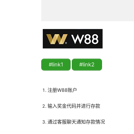
#link1
#link2
注册W88账户
输入奖金代码并进行存款
通过客服聊天通知存款情况