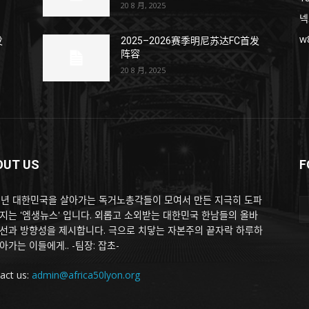
20 8 月, 2025
넥
w
发
2025–2026赛季明尼苏达FC首发
阵容
20 8 月, 2025
OUT US
F
25년 대한민국을 살아가는 독거노총각들이 모여서 만든 지극히 도파
터지는 '엠생뉴스' 입니다. 외롭고 소외받는 대한민국 한남들의 올바
시선과 방향성을 제시합니다. 극으로 치닿는 자본주의 끝자락 하루하
아가는 이들에게.. -팀장: 잡초-
act us:
admin@africa50lyon.org