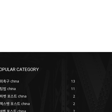
OPULAR CATEGORY
외축구 china
13
팅법 china
11
파벳 포스트 china
2
엑스벳 포스트 china
2
88벳 포스트 china
2