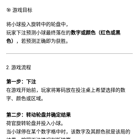
🎯 游戏目标
将小球投入旋转中的轮盘中，
玩家下注预测小球最终落在的
数字或颜色（红色或黑
色）
，若预测正确即为获胜。
2. 游戏流程
第一步：下注
在游戏开始前，玩家将筹码放在投注桌上希望选择的数
字、颜色或区域。
第二步：转动轮盘并确定结果
荷官旋转轮盘并投入小球。
当小球停在某个数字格中时，该数字及其颜色就是该局的