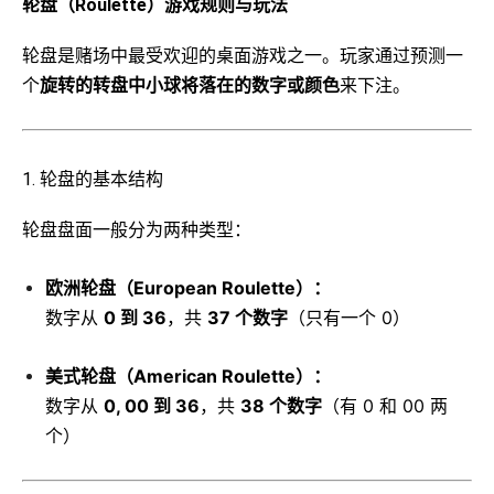
轮盘（Roulette）游戏规则与玩法
轮盘是赌场中最受欢迎的桌面游戏之一。玩家通过预测一
个
旋转的转盘中小球将落在的数字或颜色
来下注。
1. 轮盘的基本结构
轮盘盘面一般分为两种类型：
欧洲轮盘（European Roulette）：
数字从
0 到 36
，共
37 个数字
（只有一个 0）
美式轮盘（American Roulette）：
数字从
0, 00 到 36
，共
38 个数字
（有 0 和 00 两
个）