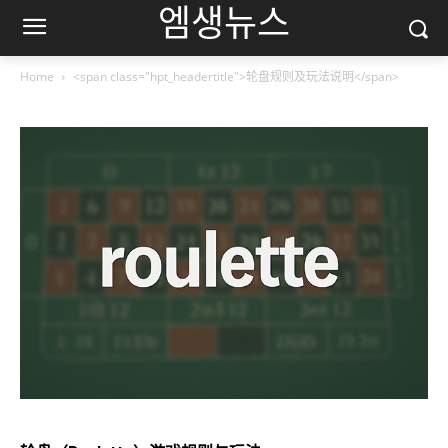
엠생뉴스
Home
<span class="hpt_headertitle">轮盘规则及玩法说明</span>