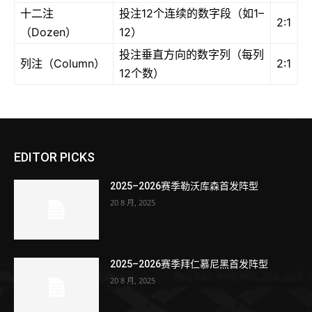
十二注
投注12个连续的数字段（如1–
2:1
（Dozen）
12）
投注垂直方向的数字列（每列
列注（Column）
2:1
12个数）
EDITOR PICKS
2025–2026赛季勒沃库森首发阵型
20 8 月, 2025
2025–2026赛季拜仁慕尼黑首发阵型
20 8 月, 2025