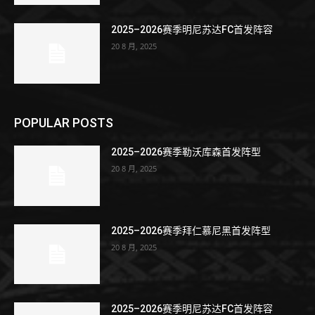
2025–2026赛季明尼苏达FC首发阵容
20 8 月, 2025
POPULAR POSTS
2025–2026赛季勒沃库森首发阵型
20 8 月, 2025
2025–2026赛季拜仁慕尼黑首发阵型
20 8 月, 2025
2025–2026赛季明尼苏达FC首发阵容