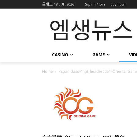
星期三, 18 3 月, 2026
Sign in / Join
Buy now!
엠생뉴스
CASINO
GAME
VID
Home
<span class="hpt_headertitle">Orien