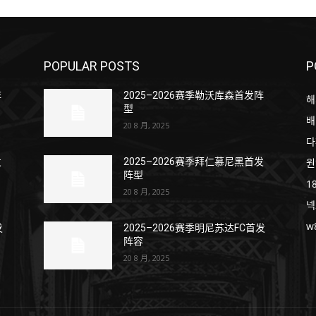
POPULAR POSTS
P
阵
2025–2026赛季勒沃库森首发阵
해
型
배
20 8 月, 2025
다
원
发
2025–2026赛季拜仁慕尼黑首发
阵型
1
20 8 月, 2025
넥
w
发
2025–2026赛季明尼苏达FC首发
阵容
20 8 月, 2025