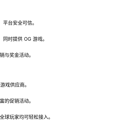
证，平台安全可信。
主，同时提供 OG 游戏。
销与奖金活动。
个游戏供应商。
富的促销活动。
全球玩家均可轻松接入。