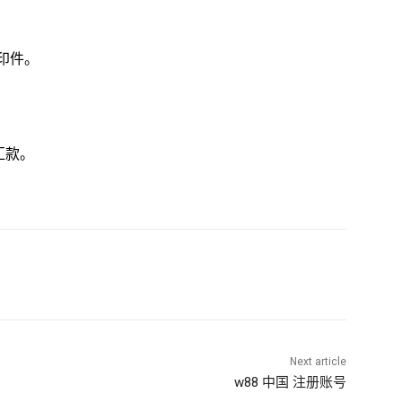
印件。
。
汇款。
Next article
w88 中国 注册账号