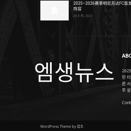
2025–2026赛季明尼苏达FC首
阵容
20 8 月, 2025
AB
엠생뉴스
20
민 
른 
루 살
Cont
WordPress Theme by 잡초