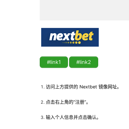
#link1
#link2
访问上方提供的 Nextbet 镜像网址。
点击右上角的“注册”。
输入个人信息并点击确认。