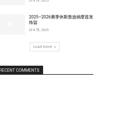
20 8 月, 2025
2025–2026赛季休斯敦迪纳摩首发
阵容
20 8 月, 2025
Load more
RECENT COMMENTS