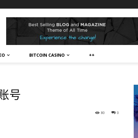
EO
BITCOIN CASINO
++
册账号
80
0