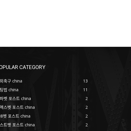
OPULAR CATEGORY
외축구 china
13
팅법 china
11
파벳 포스트 china
2
엑스벳 포스트 china
2
88벳 포스트 china
2
스트벳 포스트 china
2