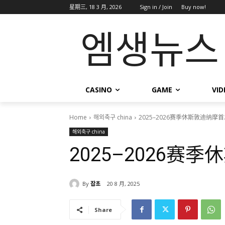
星期三, 18 3 月, 2026
Sign in / Join
Buy now!
엠생뉴스
CASINO
GAME
VID
Home
해외축구 china
2025–2026赛季休斯敦迪纳摩
해외축구 china
2025–2026赛
By
잡초
20 8 月, 2025
Share