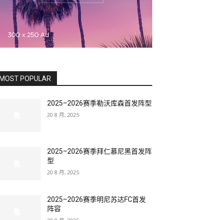
MOST POPULAR
2025–2026赛季勒沃库森首发阵型
20 8 月, 2025
2025–2026赛季拜仁慕尼黑首发阵
型
20 8 月, 2025
2025–2026赛季明尼苏达FC首发
阵容