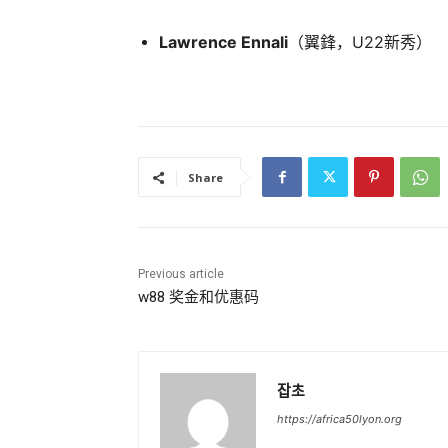
Lawrence Ennali
（翼鋒，U22新秀）
Share
Previous article
w88 奖金和优惠码
잡초
https://africa50lyon.org