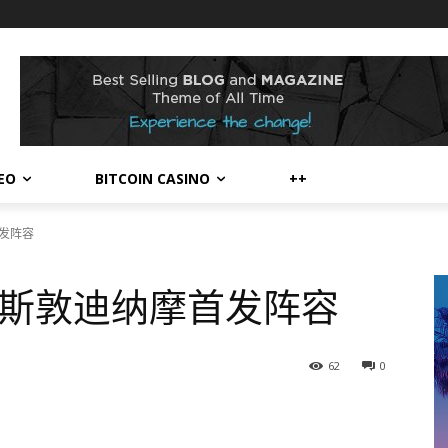
EO
BITCOIN CASINO
++
首发阵容
季休斯敦迪纳摩首发阵容
62
0