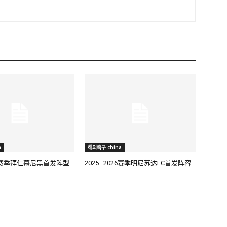
a
해외축구 china
026赛季拜仁慕尼黑首发阵型
2025–2026赛季明尼苏达FC首发阵容