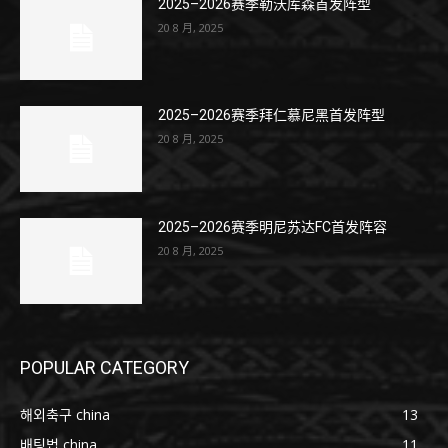
2025–2026赛季勒沃库森首发阵型
20 8 月, 2025
2025–2026赛季拜仁慕尼黑首发阵型
20 8 月, 2025
2025–2026赛季明尼苏达FC首发阵容
20 8 月, 2025
POPULAR CATEGORY
해외축구 china
13
배팅법 china
11