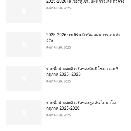
2025-2026 เลเวอร์คูเซ่น แผนการเล่นตัวจริง
สิงหาคม 20, 2025
2025-2026 บาเยิร์น มิวนิค แผนการเล่นตัว
จริง
สิงหาคม 20, 2025
รายชื่อนักเตะตัวจริงของมินนิโซตา เอฟซี
ฤดูกาล 2025–2026
สิงหาคม 20, 2025
รายชื่อนักเตะตัวจริงของฮูสตัน ไดนาโม
ฤดูกาล 2025-2026
สิงหาคม 20, 2025