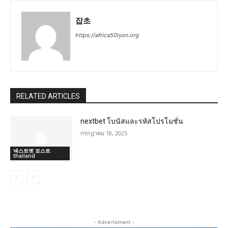
잡초
https://africa50lyon.org
RELATED ARTICLES
nextbet โบนัสและรหัสโปรโมชั่น
กรกฎาคม 18, 2025
넥스트벳 포스트
thailand
- Advertisment -