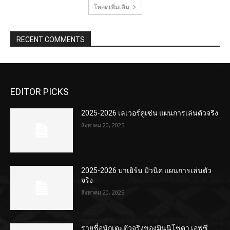
โหลดเพิ่มเติม
RECENT COMMENTS
EDITOR PICKS
2025-2026 เลเวอร์คูเซ่น แผนการเล่นตัวจริง
สิงหาคม 20, 2025
2025-2026 บาเยิร์น มิวนิค แผนการเล่นตัว
จริง
สิงหาคม 20, 2025
รายชื่อนักเตะตัวจริงของมินนิโซตา เอฟซี