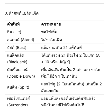
3. คำศัพท์แบล็คแจ็ค
คำศัพท์
ความหมาย
ฮิต (Hit)
ขอไพ่เพิ่ม
สแตนด์ (Stand)
ไม่ขอไพ่เพิ่ม
บัสต์ (Bust)
แต้มรวมเกิน 21 แพ้ทันที
แบล็คแจ็ค
ได้แต้มรวม 21 ด้วยไพ่ 2 ใบแรก (A
(Blackjack)
+ 10 หรือ J/Q/K)
ดับเบิ้ลดาวน์
เพิ่มเงินเดิมพันเป็น 2 เท่า และขอไพ่
(Double Down)
เพิ่มได้อีก 1 ใบเท่านั้น
แยกไพ่คู่ (2 ใบเหมือนกัน) เล่นเป็น 2
สปลิท (Split)
มือแยกกัน
เซอร์เรนเดอร์
ยอมแพ้และขอคืนเงินเดิมพันครึ่ง
(Surrender)
หนึ่งในกรณีไพ่เริ่มต้นไม่ดี