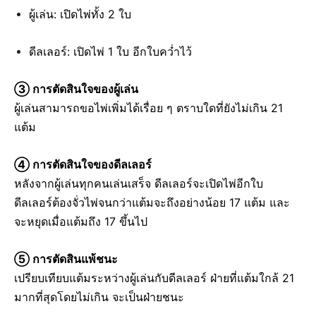
ผู้เล่น: เปิดไพ่ทั้ง 2 ใบ
ดีลเลอร์: เปิดไพ่ 1 ใบ อีกใบคว่ำไว้
③ การตัดสินใจของผู้เล่น
ผู้เล่นสามารถขอไพ่เพิ่มได้เรื่อย ๆ ตราบใดที่ยังไม่เกิน 21
แต้ม
④ การตัดสินใจของดีลเลอร์
หลังจากผู้เล่นทุกคนเล่นเสร็จ ดีลเลอร์จะเปิดไพ่อีกใบ
ดีลเลอร์ต้องจั่วไพ่จนกว่าแต้มจะถึงอย่างน้อย 17 แต้ม และ
จะหยุดเมื่อแต้มถึง 17 ขึ้นไป
⑤ การตัดสินแพ้ชนะ
เปรียบเทียบแต้มระหว่างผู้เล่นกับดีลเลอร์ ฝ่ายที่แต้มใกล้ 21
มากที่สุดโดยไม่เกิน จะเป็นฝ่ายชนะ