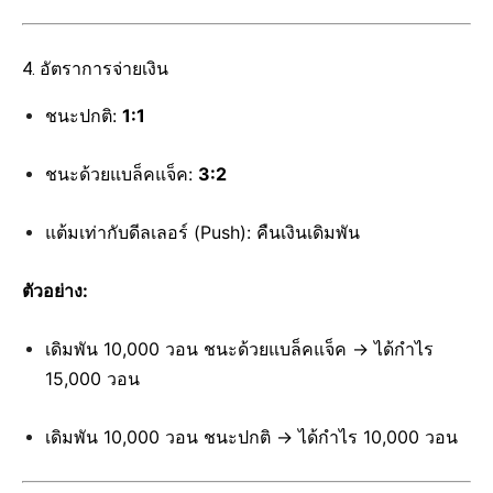
4. อัตราการจ่ายเงิน
ชนะปกติ:
1:1
ชนะด้วยแบล็คแจ็ค:
3:2
แต้มเท่ากับดีลเลอร์ (Push): คืนเงินเดิมพัน
ตัวอย่าง:
เดิมพัน 10,000 วอน ชนะด้วยแบล็คแจ็ค → ได้กำไร
15,000 วอน
เดิมพัน 10,000 วอน ชนะปกติ → ได้กำไร 10,000 วอน