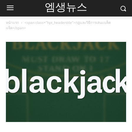
엠생뉴스
หน้าแรก
<span class="hpt_headertitle">กฎและวิธีการเล่นแบล็ค
แจ็ค</span>