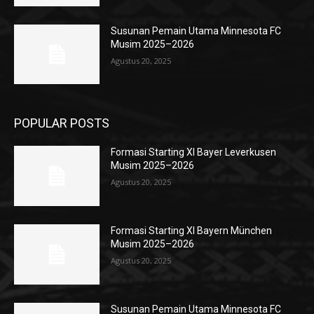
Susunan Pemain Utama Minnesota FC
Musim 2025–2026
Agustus 20, 2025
POPULAR POSTS
Formasi Starting XI Bayer Leverkusen
Musim 2025–2026
Agustus 20, 2025
Formasi Starting XI Bayern München
Musim 2025–2026
Agustus 20, 2025
Susunan Pemain Utama Minnesota FC