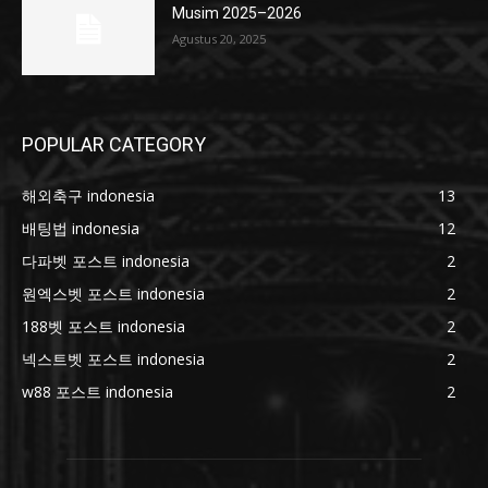
Musim 2025–2026
Agustus 20, 2025
POPULAR CATEGORY
해외축구 indonesia
13
배팅법 indonesia
12
다파벳 포스트 indonesia
2
원엑스벳 포스트 indonesia
2
188벳 포스트 indonesia
2
넥스트벳 포스트 indonesia
2
w88 포스트 indonesia
2