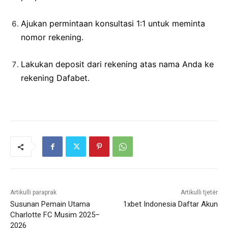
Ajukan permintaan konsultasi 1:1 untuk meminta
nomor rekening.
Lakukan deposit dari rekening atas nama Anda ke
rekening Dafabet.
Artikulli paraprak
Artikulli tjetër
Susunan Pemain Utama
1xbet Indonesia Daftar Akun
Charlotte FC Musim 2025–
2026