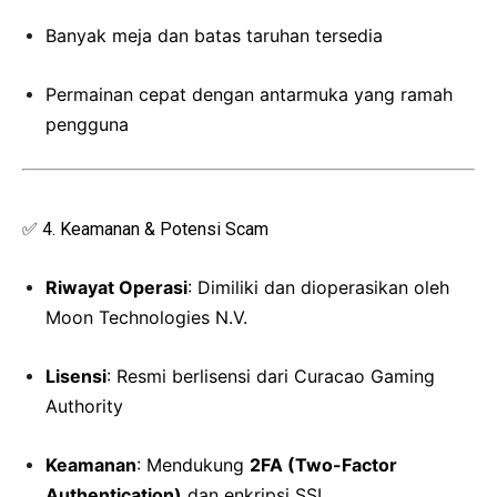
Banyak meja dan batas taruhan tersedia
Permainan cepat dengan antarmuka yang ramah
pengguna
✅ 4. Keamanan & Potensi Scam
Riwayat Operasi
: Dimiliki dan dioperasikan oleh
Moon Technologies N.V.
Lisensi
: Resmi berlisensi dari Curacao Gaming
Authority
Keamanan
: Mendukung
2FA (Two-Factor
Authentication)
dan enkripsi SSL