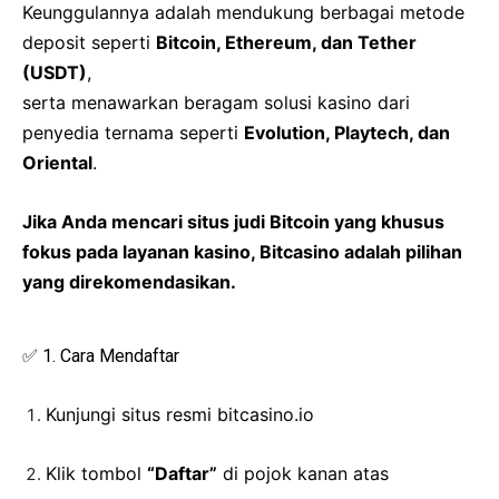
Keunggulannya adalah mendukung berbagai metode
deposit seperti
Bitcoin, Ethereum, dan Tether
(USDT)
,
serta menawarkan beragam solusi kasino dari
penyedia ternama seperti
Evolution, Playtech, dan
Oriental
.
Jika Anda mencari situs judi Bitcoin yang khusus
fokus pada layanan kasino, Bitcasino adalah pilihan
yang direkomendasikan.
✅ 1. Cara Mendaftar
Kunjungi situs resmi
bitcasino.io
Klik tombol
“Daftar”
di pojok kanan atas