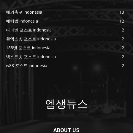
해외축구 indonesia
13
배팅법 indonesia
12
다파벳 포스트 indonesia
2
원엑스벳 포스트 indonesia
2
188벳 포스트 indonesia
2
넥스트벳 포스트 indonesia
2
w88 포스트 indonesia
2
엠생뉴스
ABOUT US