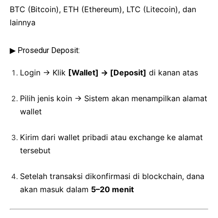
BTC (Bitcoin), ETH (Ethereum), LTC (Litecoin), dan
lainnya
▶ Prosedur Deposit:
Login → Klik
[Wallet] → [Deposit]
di kanan atas
Pilih jenis koin → Sistem akan menampilkan alamat
wallet
Kirim dari wallet pribadi atau exchange ke alamat
tersebut
Setelah transaksi dikonfirmasi di blockchain, dana
akan masuk dalam
5–20 menit