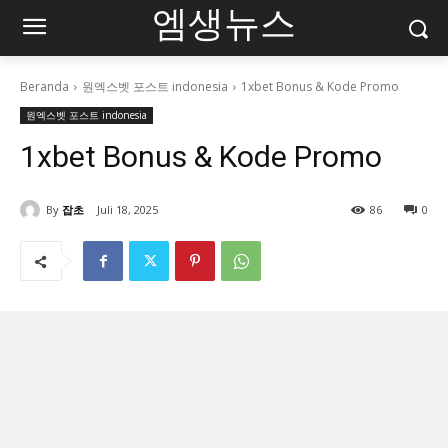
엠생뉴스
Beranda
원엑스벳 포스트 indonesia
1xbet Bonus & Kode Promo
원엑스벳 포스트 indonesia
1xbet Bonus & Kode Promo
By
잡초
Juli 18, 2025
86
0