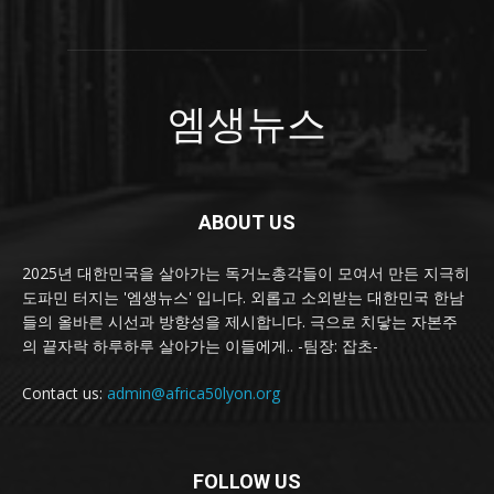
엠생뉴스
ABOUT US
2025년 대한민국을 살아가는 독거노총각들이 모여서 만든 지극히
도파민 터지는 '엠생뉴스' 입니다. 외롭고 소외받는 대한민국 한남
들의 올바른 시선과 방향성을 제시합니다. 극으로 치닿는 자본주
의 끝자락 하루하루 살아가는 이들에게.. -팀장: 잡초-
Contact us:
admin@africa50lyon.org
FOLLOW US