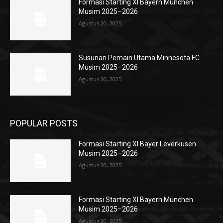
Formasi Starting XI Bayern München
Musim 2025–2026
Agustus 20, 2025
Susunan Pemain Utama Minnesota FC
Musim 2025–2026
Agustus 20, 2025
POPULAR POSTS
Formasi Starting XI Bayer Leverkusen
Musim 2025–2026
Agustus 20, 2025
Formasi Starting XI Bayern München
Musim 2025–2026
Agustus 20, 2025