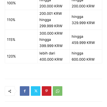
100%
200.000 KRW
200.000 KRW
200.001 KRW
hingga
110%
hingga
329.999 KRW
299.999 KRW
300.000 KRW
hingga
115%
hingga
459.999 KRW
399.999 KRW
lebih dari
hingga
120%
400.000 KRW
600.000 KRW