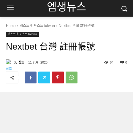
엠생뉴스
Home
넥스트벳 포스트 taiwan
Nextbet 台灣 註冊帳號
넥스트벳 포스트 taiwan
Nextbet 台灣 註冊帳號
By
잡초
11 7 月, 2025
64
0