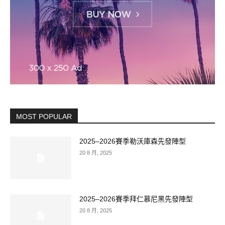
MOST POPULAR
2025–2026賽季勒沃庫森先發陣型
20 8 月, 2025
2025–2026賽季拜仁慕尼黑先發陣型
20 8 月, 2025