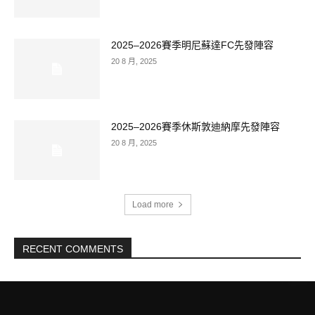
2025–2026賽季明尼蘇達FC先發陣容
20 8 月, 2025
2025–2026賽季休斯敦迪納摩先發陣容
20 8 月, 2025
Load more
RECENT COMMENTS