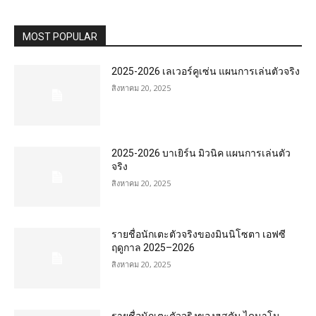
MOST POPULAR
2025-2026 เลเวอร์คูเซ่น แผนการเล่นตัวจริง
สิงหาคม 20, 2025
2025-2026 บาเยิร์น มิวนิค แผนการเล่นตัว
จริง
สิงหาคม 20, 2025
รายชื่อนักเตะตัวจริงของมินนิโซตา เอฟซี
ฤดูกาล 2025–2026
สิงหาคม 20, 2025