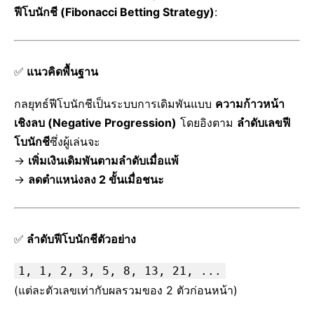
ฟีโบนักชี (Fibonacci Betting Strategy)
:
✅
แนวคิดพื้นฐาน
กลยุทธ์ฟีโบนักชีเป็นระบบการเดิมพันแบบ
ความก้าวหน้า
เชิงลบ (Negative Progression)
โดยอิงตาม
ลำดับเลขฟี
โบนักชี
ซึ่งผู้เล่นจะ
→
เพิ่มเงินเดิมพันตามลำดับเมื่อแพ้
→
ลดตำแหน่งลง 2 ขั้นเมื่อชนะ
✅
ลำดับฟีโบนักชีตัวอย่าง
1, 1, 2, 3, 5, 8, 13, 21, ...
(แต่ละตัวเลขเท่ากับผลรวมของ 2 ตัวก่อนหน้า)