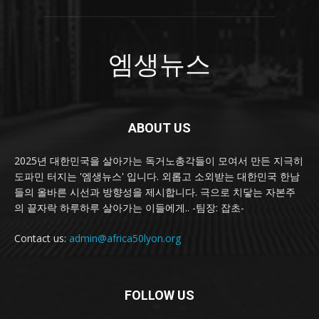
엠생뉴스
ABOUT US
2025년 대한민국을 살아가는 독거노총각들이 모여서 만든 지극히
도파민 터지는 '엠생뉴스' 입니다. 외롭고 소외받는 대한민국 한남
들의 올바른 시선과 방향성을 제시합니다. 극으로 치닿는 자본주
의 끝자락 하루하루 살아가는 이들에게.. -팀장: 잡초-
Contact us:
admin@africa50lyon.org
FOLLOW US