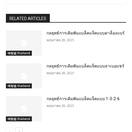
RELATED ARTICLES
กลยุทธ์การเดิมพันแบล็คแจ็คแบบดาล็องแบร์
พฤษภาคม 28, 2025
배팅법 thailand
กลยุทธ์การเดิมพันแบล็คแจ็คแบบลาเบอแชร์
พฤษภาคม 28, 2025
배팅법 thailand
กลยุทธ์การเดิมพันแบล็คแจ็คแบบ 1-3-2-6
พฤษภาคม 28, 2025
배팅법 thailand