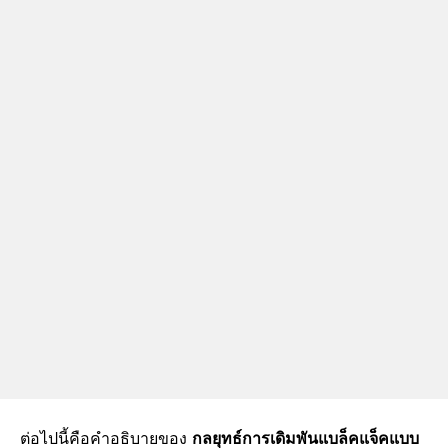
ต่อไปนี้คือคำอธิบายของ
กลยุทธ์การเดิมพันแบล็คแจ็คแบบ