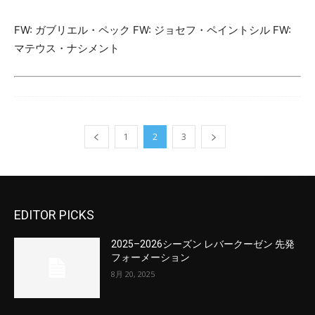
FW:
ガブリエル・ペック
FW:
ジョセフ・ペイントシル
FW:
マテウス・ナシメント
1
2
3
EDITOR PICKS
2025–2026シーズン レバークーゼン 先発
フォーメーション
8月 20, 2025