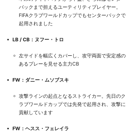
バックまで担えるユーティリティプレイヤー。
FIFAクラブワールドカップでもセンターバックで
起用されました
LB / CB：ヌフー・トロ
左サイドを幅広くカバーし、攻守両面で安定感の
あるプレーを見せる主力CB
FW：ダニー・ムソブスキ
攻撃ラインの起点となるストライカー。先日のク
ラブワールドカップでは先発で起用され、攻撃に
貢献しています
FW：ヘスス・フェレイラ