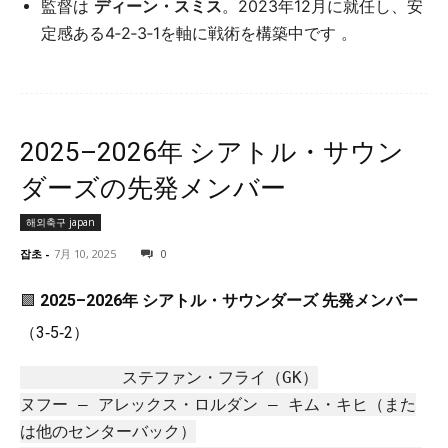
監督は
ディーン・スミス
。2023年12月に就任し、安
定感ある4‑2‑3‑1を軸に戦術を構築中です
。
2025–2026年 シアトル・サウン
ダーズの先発メンバー
해외축구 japan
잡초
-
7月 10, 2025
0
🟩
2025–2026年 シアトル・サウンダーズ 先発メンバー
（3‑5‑2）
ステファン・フライ（GK）
ヌフー – アレックス・ロルダン – キム・キヒ（また
は他のセンターバック）