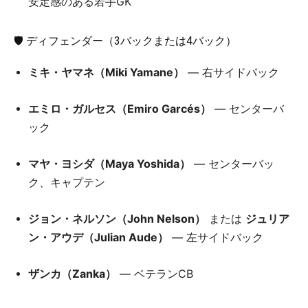
安定感のある若手GK
🛡 ディフェンダー（3バックまたは4バック）
ミキ・ヤマネ（Miki Yamane）
— 右サイドバック
エミロ・ガルセス（Emiro Garcés）
— センターバ
ック
マヤ・ヨシダ（Maya Yoshida）
— センターバッ
ク、キャプテン
ジョン・ネルソン（John Nelson）
または
ジュリア
ン・アウデ（Julian Aude）
— 左サイドバック
ザンカ（Zanka）
— ベテランCB