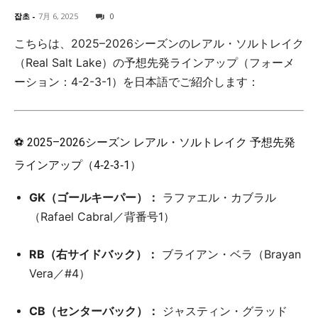
잡초
-
7月 6, 2025
0
こちらは、2025–2026シーズンのレアル・ソルトレイク
（Real Salt Lake）の予想先発ラインアップ（フォーメ
ーション：4-2-3-1）を日本語でご紹介します：
⚽ 2025–2026シーズン レアル・ソルトレイク 予想先発
ラインアップ（4‑2‑3‑1）
GK（ゴールキーパー）：
ラファエル・カブラル
（Rafael Cabral／背番号1）
RB（右サイドバック）：
ブライアン・ベラ（Brayan
Vera／#4）
CB（センターバック）：
ジャスティン・グラッド