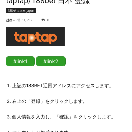
taptap/188bet 日本 登録
188벳 포스트 japan
잡초
-
7月 11, 2025
0
#link1
#link2
上記の188BET迂回アドレスにアクセスします。
右上の「登録」をクリックします。
個人情報を入力し、「確認」をクリックします。