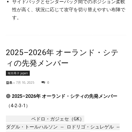
サイドバックとセンターバック間でのポジション柔軟
性が高く、状況に応じて攻守を切り替えやすい布陣で
す。
2025–2026年 オーランド・シテ
ィの先発メンバー
해외축구 japan
잡초
-
7月 10, 2025
0
🟣
2025–2026年 オーランド・シティの先発メンバー
（4‑2‑3‑1）
ペドロ・ガジェセ（GK）
ダグル・トールハルソン – ロドリゴ・シュレゲル –