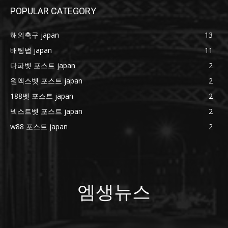
POPULAR CATEGORY
해외축구 japan
13
배팅법 japan
11
다파벳 포스트 japan
2
원엑스벳 포스트 japan
2
188벳 포스트 japan
2
넥스트벳 포스트 japan
2
w88 포스트 japan
2
엠생뉴스