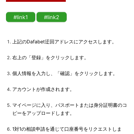
#link1
#link2
上記のDafabet迂回アドレスにアクセスします。
右上の「登録」をクリックします。
個人情報を入力し、「確認」をクリックします。
アカウントが作成されます。
マイページに入り、パスポートまたは身分証明書のコ
ピーをアップロードします。
1対1の相談申請を通じて口座番号をリクエストしま