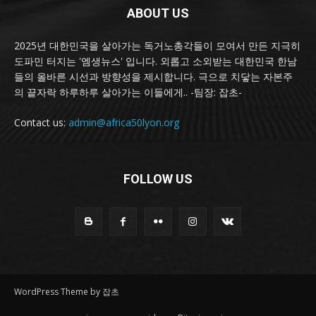
ABOUT US
2025년 대한민국을 살아가는 독거노총각들이 모여서 만든 지극히
도파민 터지는 '엠생뉴스' 입니다. 외롭고 소외받는 대한민국 한남
들의 올바른 시선과 방향성을 제시합니다. 극으로 치닿는 자본주
의 끝자락 하루하루 살아가는 이들에게.. -팀장: 잡초-
Contact us:
admin@africa50lyon.org
FOLLOW US
WordPress Theme by 잡초