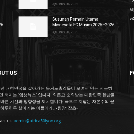
1
Agustus 20, 2025
넥
w
Susunan Pemain Utama
26
Minnesota FC Musim 2025–2026
Agustus 20, 2025
OUT US
F
25년 대한민국을 살아가는 독거노총각들이 모여서 만든 지극히
민 터지는 '엠생뉴스' 입니다. 외롭고 소외받는 대한민국 한남들
올바른 시선과 방향성을 제시합니다. 극으로 치닿는 자본주의 끝
 하루하루 살아가는 이들에게.. -팀장: 잡초-
act us:
admin@africa50lyon.org