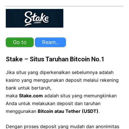
Go to
Ream..
Stake – Situs Taruhan Bitcoin No.1
Jika situs yang diperkenalkan sebelumnya adalah
kasino yang menggunakan deposit melalui rekening
bank untuk bertaruh,
maka
Stake.com
adalah situs yang memungkinkan
Anda untuk melakukan deposit dan taruhan
menggunakan
Bitcoin atau Tether (USDT)
.
Dengan proses deposit yang mudah dan anonimitas