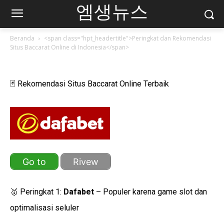
엠생뉴스
Beranda
<span class="hpt_headertitle">Peringkat dan Rekomendasi
Situs Baccarat Online di Indonesia</span>
🃏 Rekomendasi Situs Baccarat Online Terbaik
Go to
Rivew
🥇 Peringkat 1:
Dafabet
– Populer karena game slot dan
optimalisasi seluler