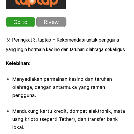
Go to
Rivew
🥉 Peringkat 3: taptap – Rekomendasi untuk pengguna
yang ingin bermain kasino dan taruhan olahraga sekaligus
Kelebihan
:
Menyediakan permainan kasino dan taruhan
olahraga, dengan antarmuka yang ramah
pengguna.
Mendukung kartu kredit, dompet elektronik, mata
uang kripto (seperti Tether), dan transfer bank
lokal.