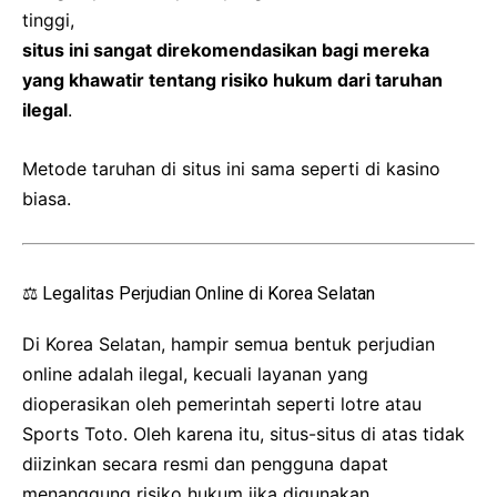
tinggi,
situs ini sangat direkomendasikan bagi mereka
yang khawatir tentang risiko hukum dari taruhan
ilegal
.
Metode taruhan di situs ini sama seperti di kasino
biasa.
⚖️ Legalitas Perjudian Online di Korea Selatan
Di Korea Selatan, hampir semua bentuk perjudian
online adalah ilegal, kecuali layanan yang
dioperasikan oleh pemerintah seperti lotre atau
Sports Toto. Oleh karena itu, situs-situs di atas tidak
diizinkan secara resmi dan pengguna dapat
menanggung risiko hukum jika digunakan.