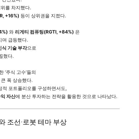
2위를 차지했다.
, +16%)
등이 상위권을 지켰다.
4%)
와
리게티 컴퓨팅(RGTI, +84%)
은
지며 급등했다.
인식 기술 부각
으로
 꼽혔다.
한 ‘주식 고수’들의
비 큰 폭 상승했다.
정적 포트폴리오를 구성하면서도,
익 자산
에 분산 투자하는 전략을 활용한 것으로 나타났다.
세와 조선·로봇 테마 부상