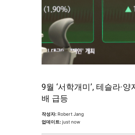
9월 ‘서학개미’, 테슬라·
배 급등
작성자:
Robert Jang
업데이트:
just now