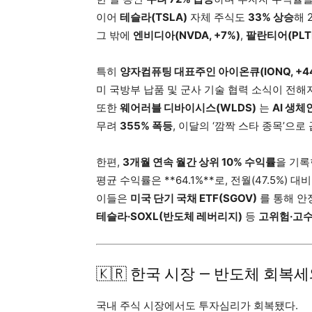
이어
테슬라(TSLA)
자체 주식도
33% 상승
해 
그 밖에
엔비디아(NVDA, +7%)
,
팔란티어(PLTR
특히
양자컴퓨팅 대표주인 아이온큐(IONQ, +4
미 국방부 납품 및 군사 기술 협력 소식이 전해
또한
웨어러블 디바이시스(WLDS)
는
AI 생체
무려
355% 폭등
, 이달의 ‘깜짝 스타 종목’으로
한편,
3개월 연속 월간 상위 10% 수익률
을 기록
평균 수익률은 **64.1%**로, 전월(47.5%) 대
이들은
미국 단기 국채 ETF(SGOV)
를 통해 안
테슬라·SOXL(반도체 레버리지)
등
고위험·고수
🇰🇷 한국 시장 — 반도체 회복
국내 주식 시장에서도 투자심리가 회복됐다.