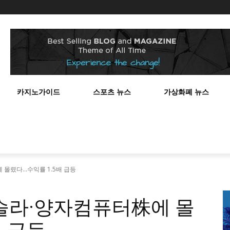
스
카지노가이드
스포츠 뉴스
가상화폐 뉴스
에 몰렸다…수익률 1.5배 급등
 테슬라·양자컴퓨터株에 몰