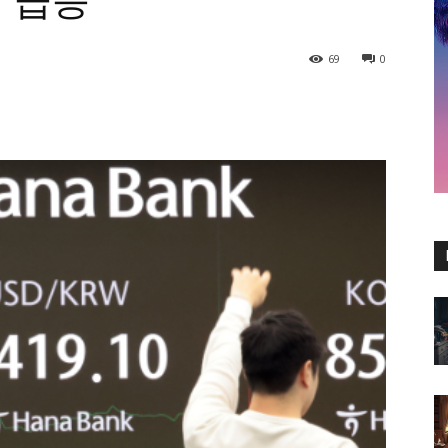
배 급등
69
0