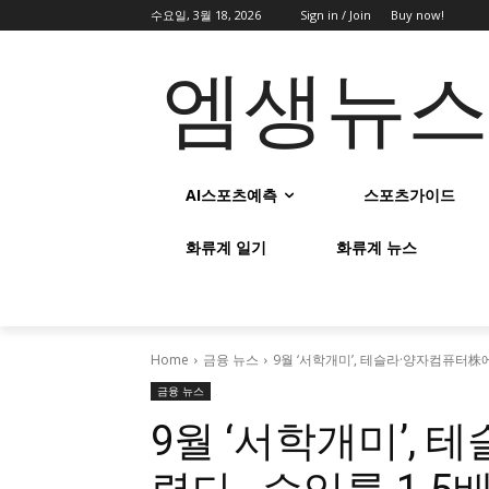
수요일, 3월 18, 2026
Sign in / Join
Buy now!
엠생뉴
AI스포츠예측
스포츠가이드
화류계 일기
화류계 뉴스
Home
금융 뉴스
9월 ‘서학개미’, 테슬라·양자컴퓨터株
금융 뉴스
9월 ‘서학개미’,