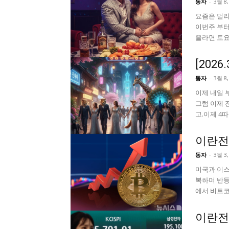
동자
-
3월 8,
요즘은 멀리
이번주 부터
을라면 토요
[202
동자
-
3월 8,
이제 내일 
그럼 이제 전
고.이제 4따
이란전
동자
-
3월 3,
미국과 이스
복하며 반등
에서 비트코
이란전