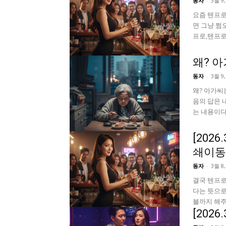
동자
-
3월 9,
요즘 텐프로
면 그냥 쩜
프로,텐프로
왜? 
동자
-
3월 9,
왜? 아가씨
음의 답은 
는 내용이다
[202
쇄이동
동자
-
3월 8,
결국 텐프로
다는 뜻으로
블까지 해주
[202