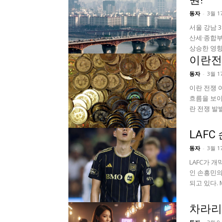
동자
-
3월 17
서울 강남 
산세·종합부
상승한 영향
이란전
동자
-
3월 17
이란 전쟁 
흐름을 보이
란 전쟁 발발 
LAFC
동자
-
3월 17
LAFC가 
인 손흥민의
되고 있다. 
차라리