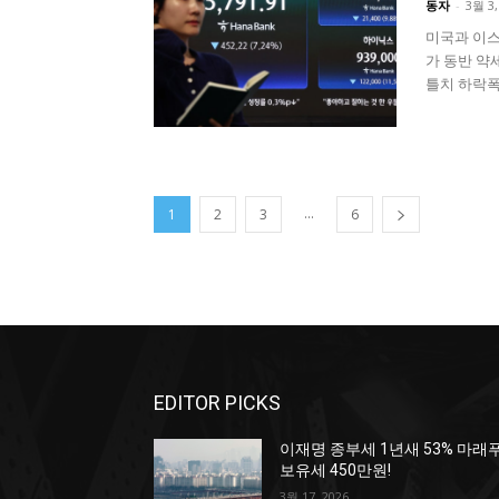
동자
-
3월 3,
미국과 이스
가 동반 약
틀치 하락폭을
...
1
2
3
6
EDITOR PICKS
이재명 종부세 1년새 53% 마래
보유세 450만원!
3월 17, 2026