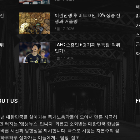
해
화
 전
이란전쟁 후 비트코인 10% 상승 전
쟁과 커플링!
가
3월 17, 2026
스
금
먹튀
LAFC 손흥민 6경기째 무득점! 먹튀
인가?
화
3월 17, 2026
OUT US
F
25년 대한민국을 살아가는 독거노총각들이 모여서 만든 지극히
민 터지는 '엠생뉴스' 입니다. 외롭고 소외받는 대한민국 한남들
올바른 시선과 방향성을 제시합니다. 극으로 치닿는 자본주의 끝
 하루하루 살아가는 이들에게.. -팀장: 잡초-