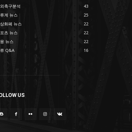
외축구분석
43
류계 뉴스
25
상화폐 뉴스
22
포츠 뉴스
22
융 뉴스
22
류 Q&A
16
OLLOW US