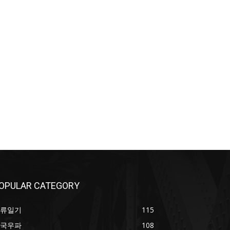
OPULAR CATEGORY
류일기
115
국우파
108