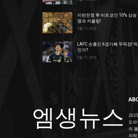
이란전쟁 후 비트코인 10% 상승
쟁과 커플링!
3월 17, 2026
LAFC 손흥민 6경기째 무득점! 
인가?
3월 17, 2026
AB
엠생뉴스
20
도파
의 
자락