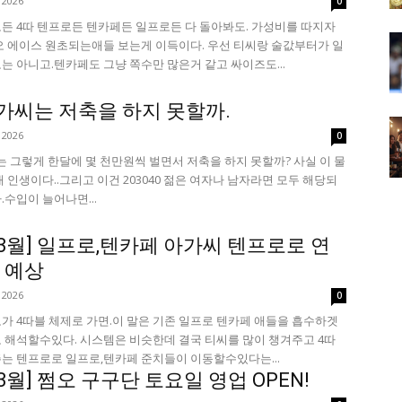
 2026
0
든 4따 텐프로든 텐카페든 일프로든 다 돌아봐도. 가성비를 따지자
오 에이스 원초되는애들 보는게 이득이다. 우선 티씨랑 술값부터가 일
는 아니고.텐카페도 그냥 쪽수만 많은거 같고 싸이즈도...
아가씨는 저축을 하지 못할까.
 2026
0
는 그렇게 한달에 몇 천만원씩 벌면서 저축을 하지 못할까? 사실 이 물
내 인생이다..그리고 이건 203040 젊은 여자나 남자라면 모두 해당되
.수입이 늘어나면...
6.3월] 일프로,텐카페 아가씨 텐프로로 연
 예상
 2026
0
가 4따블 체제로 가면.이 말은 기존 일프로 텐카페 애들을 흡수하겟
 해석할수있다. 시스템은 비슷한데 결국 티씨를 많이 챙겨주고 4따
는 텐프로로 일프로,텐카페 준치들이 이동할수있다는...
6.3월] 쩜오 구구단 토요일 영업 OPEN!