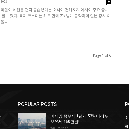
 2026
0
라엘이 이란을 전격 공습했다는 소식이 전해지자 아시아 주요 증시
세를 보였다. 특히 코스피는 하루 만에 7% 넘게 급락하며 일본 증시 이
...
Page 1 of 6
POPULAR POSTS
P
푸
이재명 종부세 1년새 53% 마래푸
화
보유세 450만원!
애
3월 17, 2026