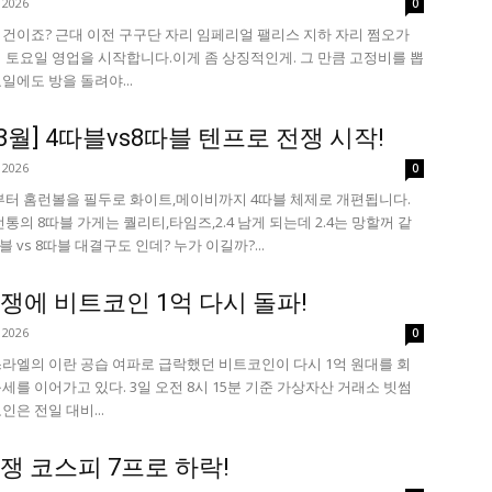
 2026
0
건이죠? 근대 이전 구구단 자리 임페리얼 팰리스 지하 자리 쩜오가
 토요일 영업을 시작합니다.이게 좀 상징적인게. 그 만큼 고정비를 뽑
일에도 방을 돌려야...
6.3월] 4따블vs8따블 텐프로 전쟁 시작!
 2026
0
부터 홈런볼을 필두로 화이트,메이비까지 4따블 체제로 개편됩니다.
통의 8따블 가게는 퀄리티,타임즈,2.4 남게 되는데 2.4는 망할꺼 같
블 vs 8따블 대결구도 인데? 누가 이길까?...
쟁에 비트코인 1억 다시 돌파!
 2026
0
라엘의 이란 공습 여파로 급락했던 비트코인이 다시 1억 원대를 회
세를 이어가고 있다. 3일 오전 8시 15분 기준 가상자산 거래소 빗썸
인은 전일 대비...
쟁 코스피 7프로 하락!