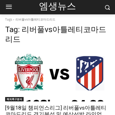
엠생뉴스
Tags
리버풀vs아틀레티코마드리드
Tag:
리버풀vs아틀레티코마드
리드
해외축구분석
[9월18일 챔피언스리그] 리버풀vs아틀레티
코마드리드 경기분석 및 예상선발 라인업