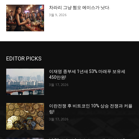
차라리 그냥 쩜오 에이스가 낫다.
3월 9, 2026
EDITOR PICKS
이재명 종부세 1년새 53% 마래푸 보유세
450만원!
3월 17, 2026
이란전쟁 후 비트코인 10% 상승 전쟁과 커플
링!
3월 17, 2026