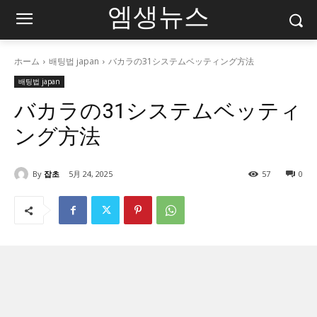
엠생뉴스
ホーム
배팅법 japan
バカラの31システムベッティング方法
배팅법 japan
バカラの31システムベッティ
ング方法
By
잡초
5月 24, 2025
57
0