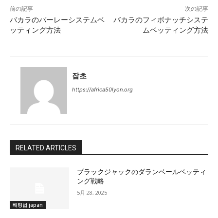
前の記事
次の記事
バカラのパーレーシステムベ
バカラのフィボナッチシステ
ッティング方法
ムベッティング方法
잡초
https://africa50lyon.org
RELATED ARTICLES
ブラックジャックのダランベールベッティ
ング戦略
5月 28, 2025
배팅법 japan