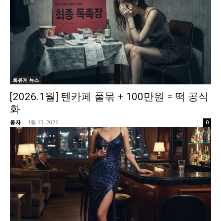
화류계 뉴스
[2026.1월] 텐카페 풀묶 + 100만원 = 떡 공식
화
동자
-
1월 13, 2026
0