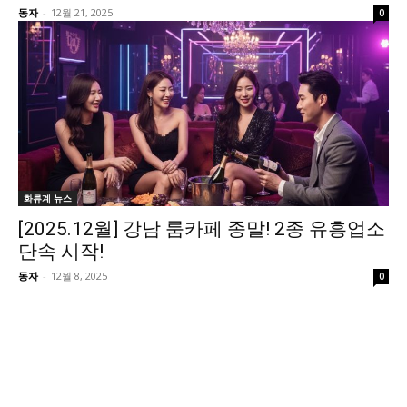
동자
-
12월 21, 2025
0
화류계 뉴스
[2025.12월] 강남 룸카페 종말! 2종 유흥업소
단속 시작!
동자
-
12월 8, 2025
0