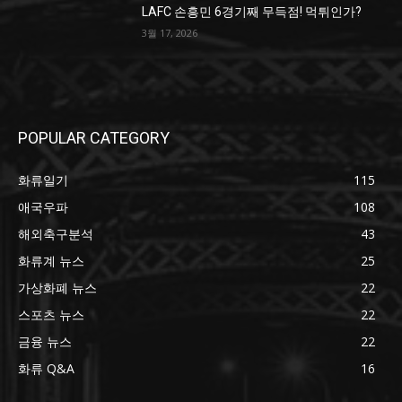
LAFC 손흥민 6경기째 무득점! 먹튀인가?
3월 17, 2026
POPULAR CATEGORY
화류일기
115
애국우파
108
해외축구분석
43
화류계 뉴스
25
가상화폐 뉴스
22
스포츠 뉴스
22
금융 뉴스
22
화류 Q&A
16