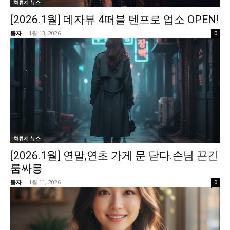
화류계 뉴스
[2026.1월] 데자뷰 4떠블 텐프로 업소 OPEN!
동자
-
1월 13, 2026
0
화류계 뉴스
[2026.1월] 연말,연초 가게 문 닫다.손님 끈긴
룸싸롱
동자
-
1월 11, 2026
0