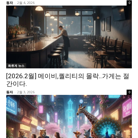
동자
-
2월 4, 2026
0
화류계 뉴스
[2026.2월] 메이비,퀄리티의 몰락..가게는 절
간이다.
동자
-
2월 3, 2026
0