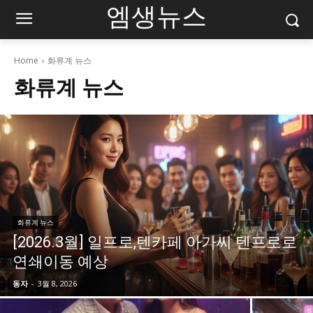
엠생뉴스
Home
화류계 뉴스
화류계 뉴스
화류계 뉴스
[2026.3월] 일프로,텐카페 아가씨 텐프로로
연쇄이동 예상
동자
-
3월 8, 2026