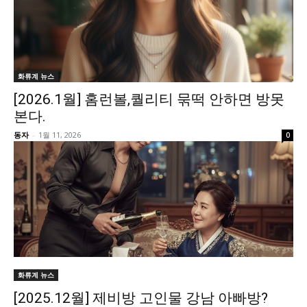
화류계 뉴스
[2026.1월] 홈런볼,퀄리티 묶떡 안하면 방못
본다.
동자
-
1월 11, 2026
0
화류계 뉴스
[2025.12월] 제비방 고인물 강남 아빠방?