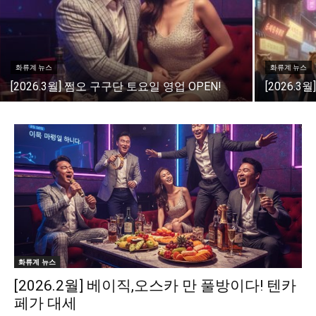
화류계 뉴스
화류계 뉴스
[2026.3월] 쩜오 구구단 토요일 영업 OPEN!
[2026.
화류계 뉴스
[2026.2월] 베이직,오스카 만 풀방이다! 텐카
페가 대세