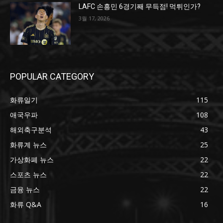
LAFC 손흥민 6경기째 무득점! 먹튀인가?
3월 17, 2026
POPULAR CATEGORY
화류일기
115
애국우파
108
해외축구분석
43
화류계 뉴스
25
가상화폐 뉴스
22
스포츠 뉴스
22
금융 뉴스
22
화류 Q&A
16