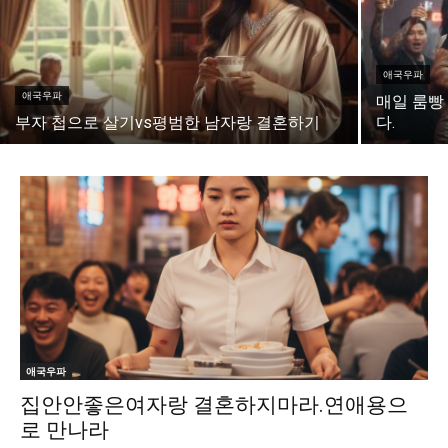
애국우파
애국우파
매일 룸빵
부자 첩으로 살기vs평범한 남자랑 결혼하기
다.
애국우파
집안안좋은여자랑 결혼하지마라.연애용으
로 만나라