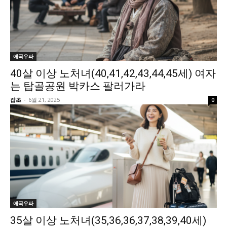
애국우파
40살 이상 노처녀(40,41,42,43,44,45세) 여자
는 탑골공원 박카스 팔러가라
잡초
-
6월 21, 2025
0
애국우파
35살 이상 노처녀(35,36,36,37,38,39,40세)