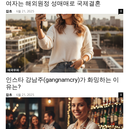
여자는 해외원정 성매매로 국제결혼
잡초
-
6월 21, 2025
0
애국우파
인스타 강남주(gangnamcry)가 화밍하는 이
유는?
잡초
-
6월 21, 2025
0