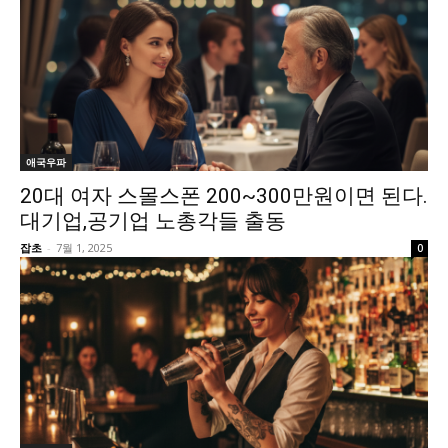
애국우파
20대 여자 스몰스폰 200~300만원이면 된다.
대기업,공기업 노총각들 출동
잡초
-
7월 1, 2025
0