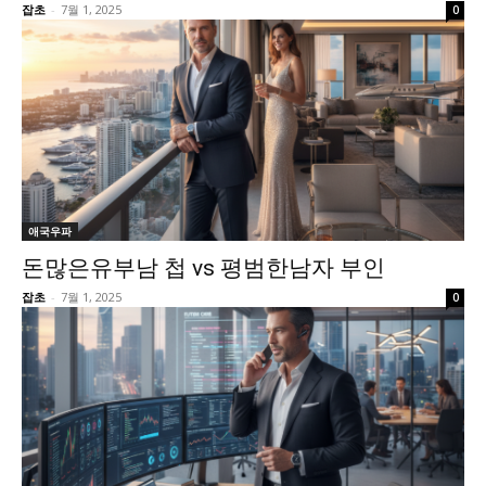
잡초
-
7월 1, 2025
0
애국우파
돈많은유부남 첩 vs 평범한남자 부인
잡초
-
7월 1, 2025
0