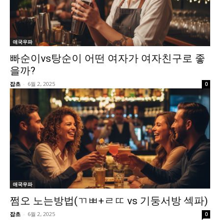
애국우파
빠순이vs탕순이 어떤 여자가 여자친구로 좋
을까?
잡초
-
6월 2, 2025
0
애국우파
쩜오 노는방법(ㄲㅃ+ㄹㄸ vs 기둥서방 섹파)
잡초
-
6월 2, 2025
0