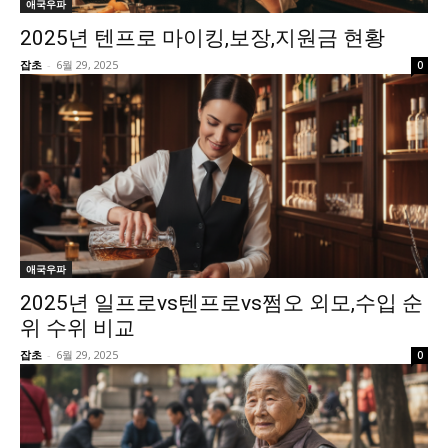
애국우파
2025년 텐프로 마이킹,보장,지원금 현황
잡초
-
6월 29, 2025
0
애국우파
2025년 일프로vs텐프로vs쩜오 외모,수입 순
위 수위 비교
잡초
-
6월 29, 2025
0