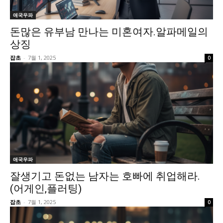
애국우파
돈많은 유부남 만나는 미혼여자.알파메일의
상징
잡초
-
7월 1, 2025
0
애국우파
잘생기고 돈없는 남자는 호빠에 취업해라.
(어게인,플러팅)
잡초
-
7월 1, 2025
0