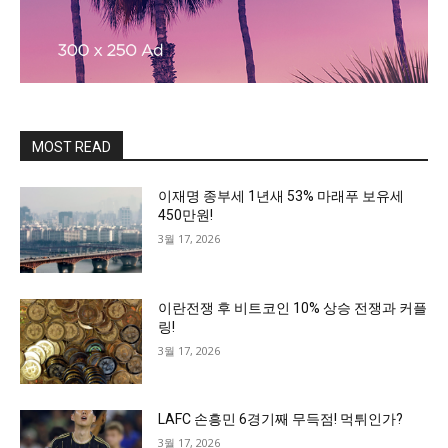
MOST READ
이재명 종부세 1년새 53% 마래푸 보유세
450만원!
3월 17, 2026
이란전쟁 후 비트코인 10% 상승 전쟁과 커플
링!
3월 17, 2026
LAFC 손흥민 6경기째 무득점! 먹튀인가?
3월 17, 2026