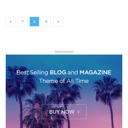
7
8
9
- Advertisment -