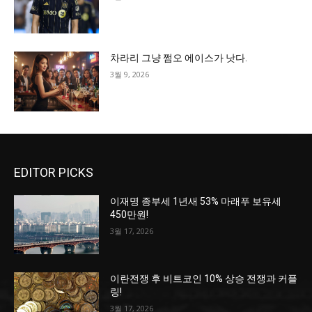
차라리 그냥 쩜오 에이스가 낫다.
3월 9, 2026
EDITOR PICKS
이재명 종부세 1년새 53% 마래푸 보유세
450만원!
3월 17, 2026
이란전쟁 후 비트코인 10% 상승 전쟁과 커플
링!
3월 17, 2026