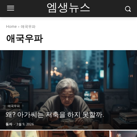
엠생뉴스
Home
애국우파
애국우파
애국우파
왜? 아가씨는 저축을 하지 못할까.
동자
-
3월 9, 2026