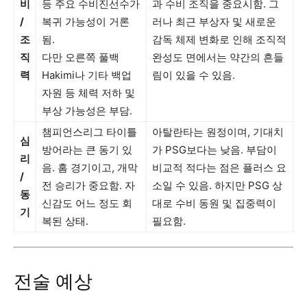
비
등 주요 수비진선수가
과 수비 조직을 중요시함. 그
/
복귀 가능성이 거론
러나 최근 부상자 및 새로운
조
됨.
감독 체제 변화로 인해 조직적
직
다만 오른쪽 풀백
완성도 면에서는 약간의 흔들
력
Hakimi나 기타 백업
림이 있을 수 있음.
자원 등 체력 저하 및
부상 가능성은 부담.
챔피언스리그 타이틀
아탈란타는 원정이며, 기대치
심
방어라는 큰 동기 있
가 PSG보다는 낮음. 부담이
리
음. 홈 경기이고, 개막
비교적 적다는 점은 플러스 요
/
전 승리가 중요함. 자
소일 수 있음. 하지만 PSG 상
동
신감도 어느 정도 회
대로 수비 동원 및 집중력이
기
복된 상태.
필요함.
전술 예상