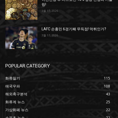
링!
3월 17, 2026
LAFC 손흥민 6경기째 무득점! 먹튀인가?
3월 17, 2026
POPULAR CATEGORY
화류일기
115
애국우파
108
해외축구분석
43
화류계 뉴스
25
가상화폐 뉴스
22
스포츠 뉴스
22