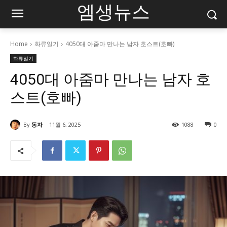
엠생뉴스
Home
화류일기
4050대 아줌마 만나는 남자 호스트(호빠)
화류일기
4050대 아줌마 만나는 남자 호
스트(호빠)
By
동자
11월 6, 2025
1088
0