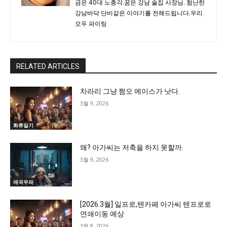
금은 40대 노총각.꿈은 강남 술집 사장님. 험난한
강남바닥 단비같은 이야기를 전해드립니다.우리
모두 파이팅
RELATED ARTICLES
차라리 그냥 쩜오 에이스가 낫다.
3월 9, 2026
화류일기
왜? 아가씨는 저축을 하지 못할까.
3월 9, 2026
애국우파
[2026.3월] 일프로,텐카페 아가씨 텐프로로
연쇄이동 예상
3월 8, 2026