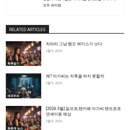
모두 파이팅
RELATED ARTICLES
차라리 그냥 쩜오 에이스가 낫다.
3월 9, 2026
화류일기
왜? 아가씨는 저축을 하지 못할까.
3월 9, 2026
애국우파
[2026.3월] 일프로,텐카페 아가씨 텐프로로
연쇄이동 예상
3월 8, 2026
화류계 뉴스