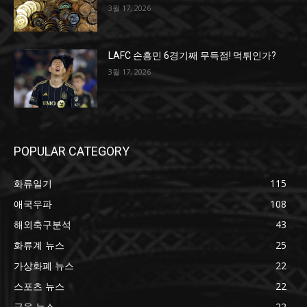
3월 17, 2026
LAFC 손흥민 6경기째 무득점! 먹튀인가?
3월 17, 2026
POPULAR CATEGORY
화류일기
115
애국우파
108
해외축구분석
43
화류계 뉴스
25
가상화폐 뉴스
22
스포츠 뉴스
22
금융 뉴스
22