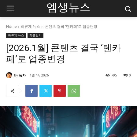
엠생뉴스
Home
화류계 뉴스
콘텐츠 결국 '텐카페'로 업종변경
화류계 뉴스
화류일기
[2026.1월] 콘텐츠 결국 ‘텐카
페’로 업종변경
By
동자
1월 14, 2026
795
0