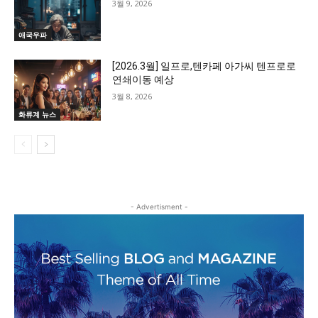
3월 9, 2026
애국우파
[2026.3월] 일프로,텐카페 아가씨 텐프로로
연쇄이동 예상
3월 8, 2026
화류계 뉴스
- Advertisment -