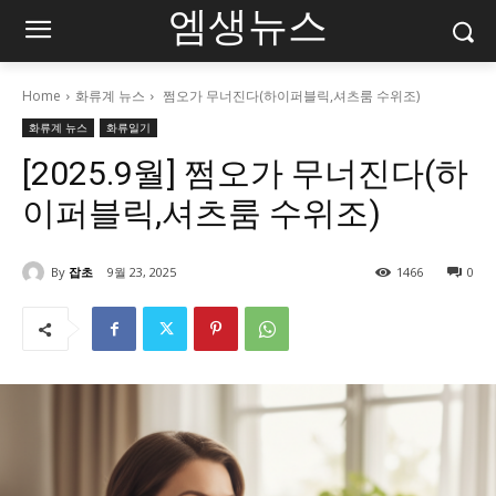
엠생뉴스
Home
화류계 뉴스
쩜오가 무너진다(하이퍼블릭,셔츠룸 수위조)
화류계 뉴스
화류일기
[2025.9월] 쩜오가 무너진다(하
이퍼블릭,셔츠룸 수위조)
By
잡초
9월 23, 2025
1466
0