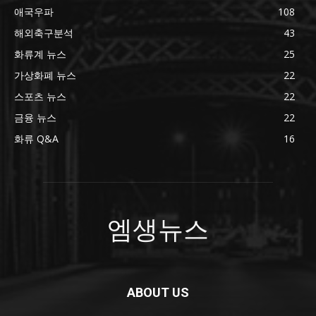
애국우파
108
해외축구분석
43
화류계 뉴스
25
가상화폐 뉴스
22
스포츠 뉴스
22
금융 뉴스
22
화류 Q&A
16
엠생뉴스
ABOUT US