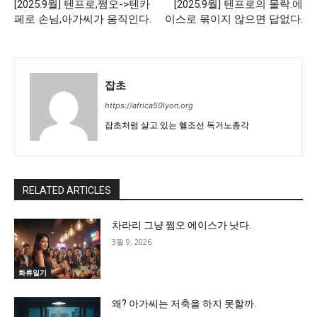
[2025.9월] 텐프로,쩜오->텐카
[2025.9월] 텐프로의 몰락.에
페로 손님,아가씨가 움직인다.
이스로 묶이지 않으면 답없다.
잡초
https://africa50lyon.org
잡초처럼 살고 있는 헬조선 독거노총각
RELATED ARTICLES
차라리 그냥 쩜오 에이스가 낫다.
3월 9, 2026
화류일기
왜? 아가씨는 저축을 하지 못할까.