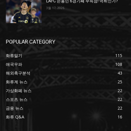
LAFC 손흥민 6경기째 무득점! 먹튀인가?
3월 17, 2026
POPULAR CATEGORY
화류일기
115
애국우파
108
해외축구분석
43
화류계 뉴스
25
가상화폐 뉴스
22
스포츠 뉴스
22
금융 뉴스
22
화류 Q&A
16