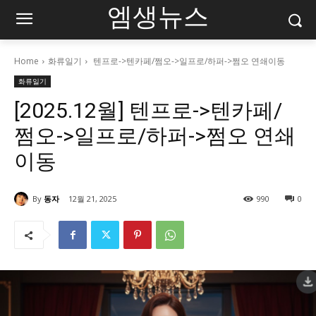
엠생뉴스
Home
화류일기
텐프로->텐카페/쩜오->일프로/하퍼->쩜오 연쇄이동
화류일기
[2025.12월] 텐프로->텐카페/
쩜오->일프로/하퍼->쩜오 연쇄
이동
By
동자
12월 21, 2025
990
0