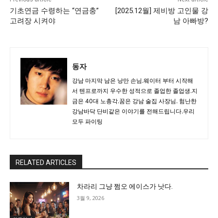
기초연금 수령하는 “연금충”
[2025.12월] 제비방 고인물 강
고려장 시켜야
남 아빠방?
동자
강남 마지막 남은 낭만 손님.웨이터 부터 시작해
서 텐프로까지 우수한 성적으로 졸업한 졸업생.지
금은 40대 노총각.꿈은 강남 술집 사장님. 험난한
강남바닥 단비같은 이야기를 전해드립니다.우리
모두 파이팅
RELATED ARTICLES
차라리 그냥 쩜오 에이스가 낫다.
3월 9, 2026