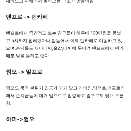
내려오고 아래에서 올라오는 구조가 만들어짐
텐프로 -> 텐카페
텐프로에서 중간정도 보는 친구들이 하루에 100만원을 못벌
고 5시까지 잡혀있자나 힘들어서 이제 텐카페로 이동하고 있
으며,손님들도 새마티씨,술값,티씨에 못이겨 텐프로에서 텐카
페로 발을 돌리고 있다
쩜오 -> 일프로
쩜오도 룸떡 분위기 입금가 가게 말고 라이징,임팩트,더글로리
에서 준치급들이 대거 일프로로 입성하고 일프로도 몇개 오픈
함.
하퍼->쩜오