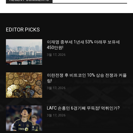
EDITOR PICKS
이재명 종부세 1년새 53% 마래푸 보유세
450만원!
3월 17, 2026
이란전쟁 후 비트코인 10% 상승 전쟁과 커플
링!
3월 17, 2026
LAFC 손흥민 6경기째 무득점! 먹튀인가?
3월 17, 2026