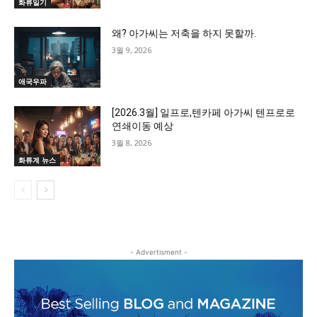
화류일기
왜? 아가씨는 저축을 하지 못할까.
3월 9, 2026
애국우파
[2026.3월] 일프로,텐카페 아가씨 텐프로로
연쇄이동 예상
3월 8, 2026
화류계 뉴스
- Advertisment -