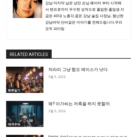
강남 마지막 남은 낭만 손님.웨이터 부터 시작해
서 텐프로까지 우수한 성적으로 졸업한 졸업생.지
금은 40대 노총각.꿈은 강남 술집 사장님. 험난한
강남바닥 단비같은 이야기를 전해드립니다.우리
모두 파이팅
RELATED ARTICLES
차라리 그냥 쩜오 에이스가 낫다.
3월 9, 2026
화류일기
왜? 아가씨는 저축을 하지 못할까.
3월 9, 2026
애국우파