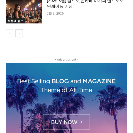
[2026.3월] 일프로,텐카페 아가씨 텐프로로
연쇄이동 예상
3월 8, 2026
화류계 뉴스
- Advertisment -