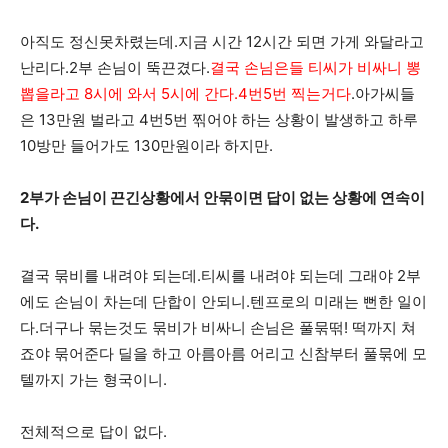
아직도 정신못차렸는데.지금 시간 12시간 되면 가게 와달라고
난리다.2부 손님이 뚝끈겼다.
결국 손님은들 티씨가 비싸니 뽕
뽑을라고 8시에 와서 5시에 간다.4번5번 찍는거다
.아가씨들
은 13만원 벌라고 4번5번 찎어야 하는 상황이 발생하고 하루
10방만 들어가도 130만원이라 하지만.
2부가 손님이 끈긴상황에서 안묶이면 답이 없는 상황에 연속이
다.
결국 묶비를 내려야 되는데.티씨를 내려야 되는데 그래야 2부
에도 손님이 차는데 단합이 안되니.텐프로의 미래는 뻔한 일이
다.더구나 묶는것도 묶비가 비싸니 손님은 풀묶떢! 떡까지 쳐
죠야 묶어준다 딜을 하고 아름아름 어리고 신참부터 풀묶에 모
텔까지 가는 형국이니.
전체적으로 답이 없다.