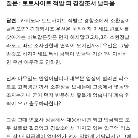
질문 : 토토사이트 적발 되 경찰조서 날라옴
답변 :
카지노나 토토사이트 적발로 경찰소에서 소환장이
날라오면? 긴장되시죠.우선은 움직이지 마세요.변호사를
찾아가는 바보같은짓은 먼저 하지말고.2차,3차 소환장날
라오고 따로 조사관한테 연락이 오기전까지 우선은 그냥
암것도 하지마세요.특히 금액이 입금액 기준 1억 이하하
면 우선 아무것도 안하면.
진짜 아무일도 안일어납니다.대부분 업장이 털리면 리스
트로 고액명단 까서 소환장을 보내는데 그중에서 몇놈만
조지는거니 굳이 먼저 반응해서 좋을게 없습니다.계속 연
락이 오고 출두하라한다?
그럼 그때 변호사 상담해서 대응하시면 되고.입금액도 모
두 실토할 필요없고 경찰소에서 가지고 있는 입금액 리스
트 상 내 입금액이 얼마인가 먼저 말하게 기달리시고.그에