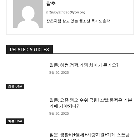
잡초
https://africa50lyon.org
잡초처럼 살고 있는 헬조선 독거노총각
RELATED ARTICLES
질문: 하쩜,정쩜,가쩜 차이가 몬가요?
8월 20, 2025
화류 Q&A
질문: 요즘 쩜오 수위 극한! 꼬빨,룸떡은 기본
카페 가야되나?
8월 20, 2025
화류 Q&A
질문: 생활비+월세+차량지원+가게 스폰남