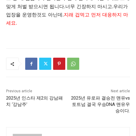
맞게 처벌 받으시면 됩니다.너무 긴장하지 마시고.우리가
업장을 운영한것도 아닌데.
지래 겁먹고 먼저 대응하지 마
세요.
Previous article
Next article
2025년 인스타 제2의 강남패
2025년 유로파 결승전 맨유vs
치 ‘강남주’
토트넘 결국 우승DNA 맨유우
승이다.