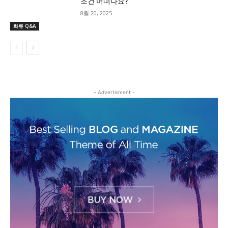
조건 어떠나요?
8월 20, 2025
화류 Q&A
- Advertisment -