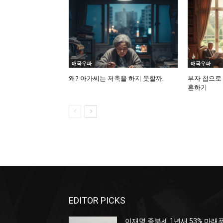
애국우파
애국우파
왜? 아가씨는 저축을 하지 못할까.
부자 첩으로
혼하기
EDITOR PICKS
이재명 종부세 1년새 53% 마래