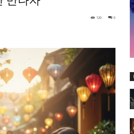
만 만나자
120
0