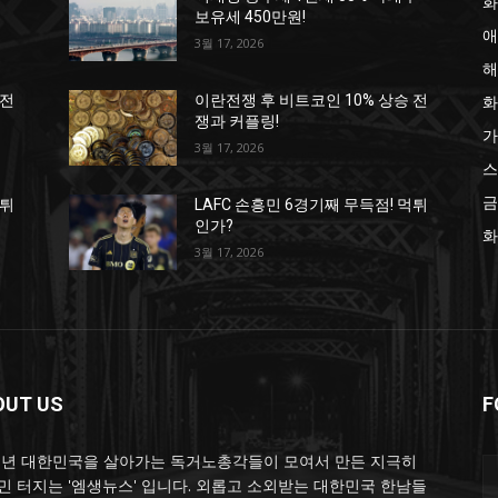
화
보유세 450만원!
애
3월 17, 2026
해
화
 전
이란전쟁 후 비트코인 10% 상승 전
쟁과 커플링!
가
3월 17, 2026
스
금
먹튀
LAFC 손흥민 6경기째 무득점! 먹튀
인가?
화
3월 17, 2026
OUT US
F
25년 대한민국을 살아가는 독거노총각들이 모여서 만든 지극히
민 터지는 '엠생뉴스' 입니다. 외롭고 소외받는 대한민국 한남들