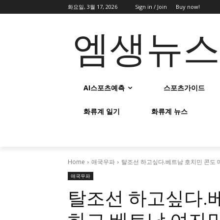
화요일, 3월 17, 2026
Sign in / Join
Buy now!
엠생뉴
AI스포츠예측
스포츠가이드
화류계 일기
화류계 뉴스
Home
애국우파
탈조선 하고싶다.베트남 호치민 콘도 
애국우파
탈조선 하고싶다.