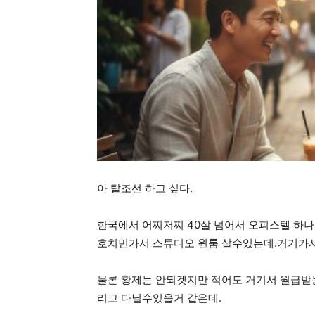
아 탈조선 하고 싶다.
한국에서 어찌저찌 40살 넘어서 오피스텔 하나
호치민가서 스튜디오 원룸 살수있는데.거기가서
물론 황제는 안되겟지만 적어도 거기서 월급
리고 다닐수있을거 같은데.