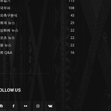
류일기
115
국우파
108
외축구분석
43
류계 뉴스
25
상화폐 뉴스
22
포츠 뉴스
22
융 뉴스
22
류 Q&A
16
OLLOW US