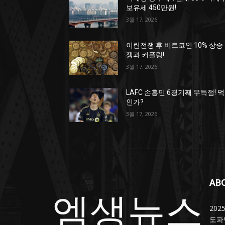
보유세 450만원!
3월 17, 2026
이란전쟁 후 비트코인 10% 상승
쟁과 커플링!
3월 17, 2026
LAFC 손흥민 6경기째 무득점! 
인가?
3월 17, 2026
AB
엠생뉴스
20
도파