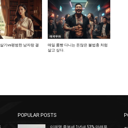
애국우파
 살기vs평범한 남자랑 결
매일 룸빵 다니는 돈많은 불법충 처럼
살고 싶다.
POPULAR POSTS
P
푸
이재명 종부세 1년새 53% 마래푸