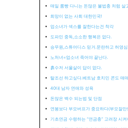
매일 룸빵 다니는 돈많은 불법충 처럼 살고
희망이 없는 사회 대한민국!
업소녀가 섹스를 잘한다는건 착각
도파민 중독,소소한 행복은 없다.
승무원,스튜어디스 믿거.문란하고 허영심
노처녀=업소녀 죽어야 끝난다.
흙수저 서울살이 답이 없다.
탈조선 하고싶다.베트남 호치민 콘도 매
40대 남자 연애와 성욕
돈많은 백수 되는법 및 단점
연봉보다 부모버프가 중요하다(부모잘만
기초연금 수령하는 “연금충” 고려장 시켜