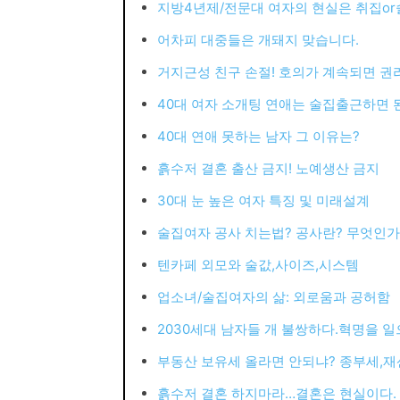
지방4년제/전문대 여자의 현실은 취집or
어차피 대중들은 개돼지 맞습니다.
거지근성 친구 손절! 호의가 계속되면 권
40대 여자 소개팅 연애는 술집출근하면 
40대 연애 못하는 남자 그 이유는?
흙수저 결혼 출산 금지! 노예생산 금지
30대 눈 높은 여자 특징 및 미래설계
술집여자 공사 치는법? 공사란? 무엇인가
텐카페 외모와 술값,사이즈,시스템
업소녀/술집여자의 삶: 외로움과 공허함
2030세대 남자들 개 불쌍하다.혁명을 
부동산 보유세 올라면 안되냐? 종부세,재
흙수저 결혼 하지마라…결혼은 현실이다.