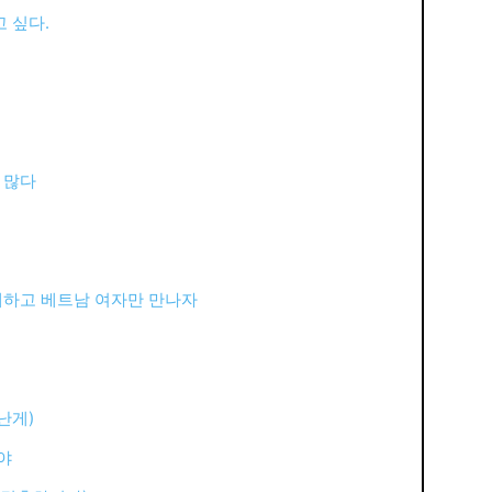
 싶다.
 많다
매하고 베트남 여자만 만나자
난게)
야