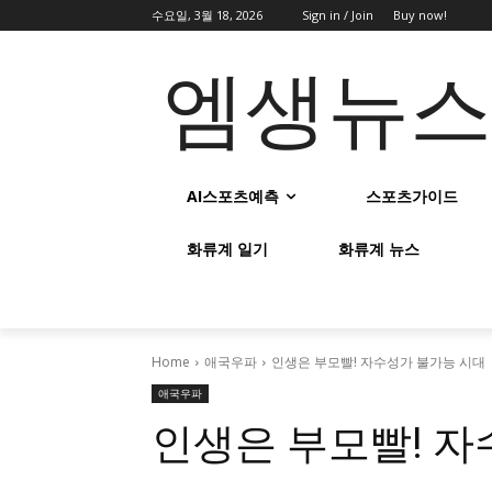
수요일, 3월 18, 2026
Sign in / Join
Buy now!
엠생뉴
AI스포츠예측
스포츠가이드
화류계 일기
화류계 뉴스
Home
애국우파
인생은 부모빨! 자수성가 불가능 시대
애국우파
인생은 부모빨! 자