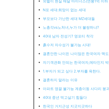
외벌이 현실 매달 마이너스(연봉1억 이하
N포 세대:희망이 없는 세대
부모보다 가난한 세대 MZ세대들
노총각vs노처녀,누가 더 불쌍하냐?
40대 남자 전성기? 영포티 착각
흙수저 자수성가 불가능 시대!
결혼안한 나이든 나이많은 한국여자 맥도
자기객관화 안되는 한국여자,메타인지 
1.부자가 되고 싶다 2.부자를 욕한다.
결혼하지 말라는 이유
아파트 영끌 불가능 계층이동 사다리 붕
40대 중년 먹고살기 힘들다
한국인 거지근성 지긋지긋하다