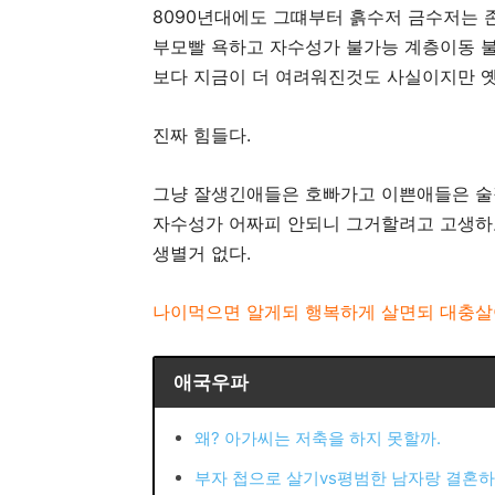
8090년대에도 그떄부터 흙수저 금수저는 
부모빨 욕하고 자수성가 불가능 계층이동 불
보다 지금이 더 여려워진것도 사실이지만 
진짜 힘들다.
그냥 잘생긴애들은 호빠가고 이쁜애들은 술
자수성가 어짜피 안되니 그거할려고 고생하
생별거 없다.
나이먹으면 알게되 행복하게 살면되 대충살
애국우파
왜? 아가씨는 저축을 하지 못할까.
부자 첩으로 살기vs평범한 남자랑 결혼