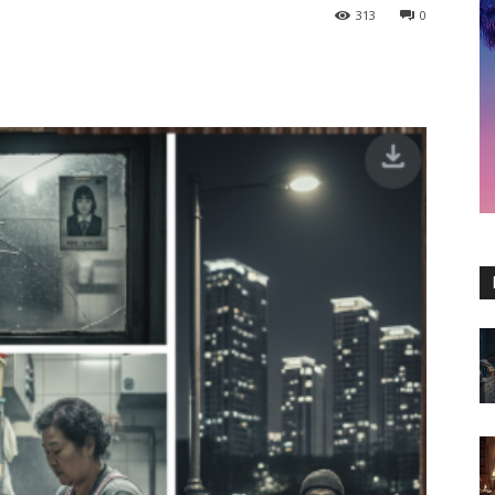
313
0