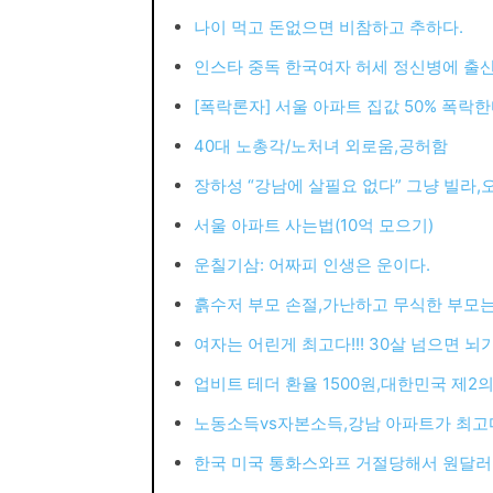
나이 먹고 돈없으면 비참하고 추하다.
인스타 중독 한국여자 허세 정신병에 출
[폭락론자] 서울 아파트 집값 50% 폭락한
40대 노총각/노처녀 외로움,공허함
장하성 “강남에 살필요 없다” 그냥 빌라
서울 아파트 사는법(10억 모으기)
운칠기삼: 어짜피 인생은 운이다.
흙수저 부모 손절,가난하고 무식한 부모는
여자는 어린게 최고다!!! 30살 넘으면 뇌
업비트 테더 환율 1500원,대한민국 제2의 
노동소득vs자본소득,강남 아파트가 최고
한국 미국 통화스와프 거절당해서 원달러 