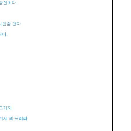
술집이다.
리인줄 안다
된다.
일으키자
산세 꽉 올려라