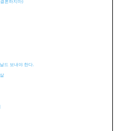
 결혼하지마)
날드 보내야 한다.
박살
괴