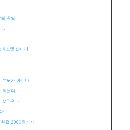
산율 박살
다.
,오피스텔 살아라
 부모가 아니다.
가 썩는다.
IMF 온다
다!
환율 2000원가자