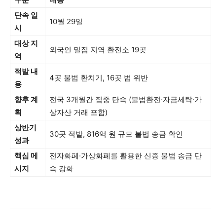
단속 일
10월 29일
시
대상 지
외국인 밀집 지역 환전소 19곳
역
적발 내
4곳 불법 환치기, 16곳 법 위반
용
향후 계
전국 3개월간 집중 단속 (불법환전·자금세탁·가
획
상자산 거래 포함)
상반기
30곳 적발, 816억 원 규모 불법 송금 확인
성과
핵심 메
전자화폐·가상화폐를 활용한 신종 불법 송금 단
시지
속 강화