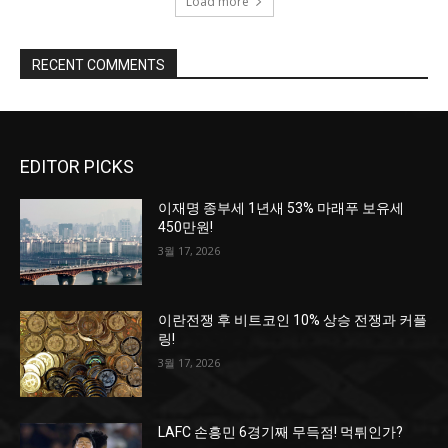
Load more
RECENT COMMENTS
EDITOR PICKS
이재명 종부세 1년새 53% 마래푸 보유세
450만원!
3월 17, 2026
이란전쟁 후 비트코인 10% 상승 전쟁과 커플
링!
3월 17, 2026
LAFC 손흥민 6경기째 무득점! 먹튀인가?