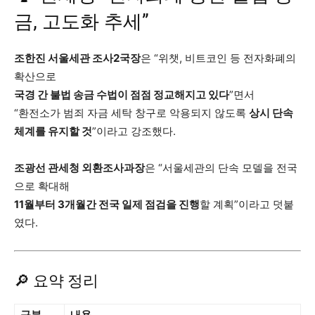
금, 고도화 추세”
조한진 서울세관 조사2국장
은 “위챗, 비트코인 등 전자화폐의
확산으로
국경 간 불법 송금 수법이 점점 정교해지고 있다
”면서
“환전소가 범죄 자금 세탁 창구로 악용되지 않도록
상시 단속
체계를 유지할 것
”이라고 강조했다.
조광선 관세청 외환조사과장
은 “서울세관의 단속 모델을 전국
으로 확대해
11월부터 3개월간 전국 일제 점검을 진행
할 계획”이라고 덧붙
였다.
🔎 요약 정리
구분
내용