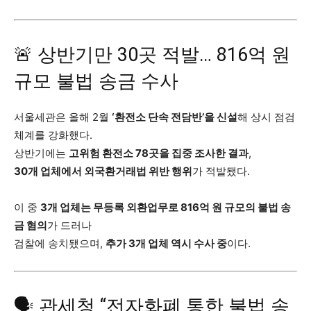
🚨 상반기만 30곳 적발… 816억 원
규모 불법 송금 수사
서울세관은 올해 2월
‘환전소 단속 전담반’을 신설
해 상시 점검
체계를 강화했다.
상반기에는
고위험 환전소 78곳을 집중 조사한 결과
,
30개 업체에서 외국환거래법 위반 행위
가 적발됐다.
이 중
3개 업체는 무등록 외환업무로 816억 원 규모의 불법 송
금 혐의
가 드러나
검찰에 송치됐으며,
추가 3개 업체 역시 수사 중
이다.
🗣️ 관세청 “전자화폐 통한 불법 송