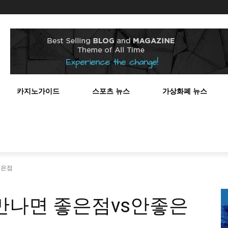
스
카지노가이드
스포츠 뉴스
가상화폐 뉴스
좋은점
만나면 좋은점vs안좋은