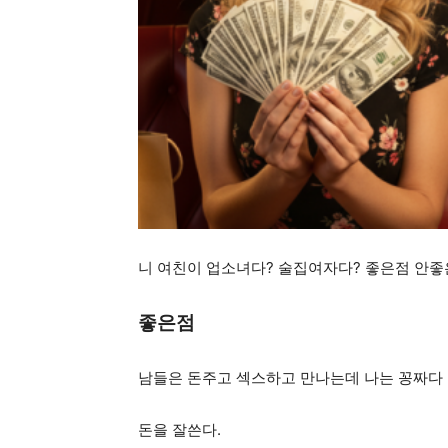
니 여친이 업소녀다? 술집여자다? 좋은점 안
좋은점
남들은 돈주고 섹스하고 만나는데 나는 꽁짜다
돈을 잘쓴다.