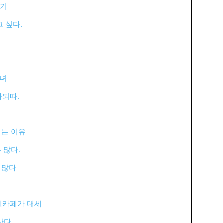
하기
 싶다.
소녀
다되따.
되는 이유
 많다.
 많다
 텐카페가 대세
산다.