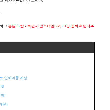
라고 남자친구할라가 코낀다.
?
말하고
용돈도 받고하면서 업소녀만나라 그냥 꽁짜로 만나주
로로 연쇄이동 예상
N!
시작!
개편!