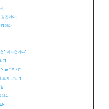
겹다
는 절간이다.
.텐카페화
씨촌? 과부촌이냐?
없다.
? 인플루엔서?
씨 호빠 그만가라
변경
 공식화
EN!