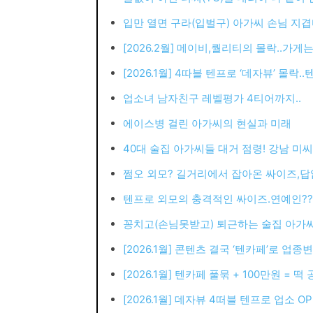
입만 열면 구라(입벌구) 아가씨 손님 지
[2026.2월] 메이비,퀄리티의 몰락..가게
[2026.1월] 4따블 텐프로 ‘데자뷰’ 몰락.
업소녀 남자친구 레벨평가 4티어까지..
에이스병 걸린 아가씨의 현실과 미래
40대 술집 아가씨들 대거 점령! 강남 미
쩜오 외모? 길거리에서 잡아온 싸이즈,답
텐프로 외모의 충격적인 싸이즈.연예인?
꽁치고(손님못받고) 퇴근하는 술집 아가
[2026.1월] 콘텐츠 결국 ‘텐카페’로 업종
[2026.1월] 텐카페 풀묶 + 100만원 = 떡
[2026.1월] 데자뷰 4떠블 텐프로 업소 OP