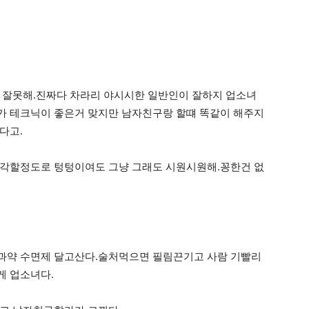
 잘못해.진짜다 차라리 야시시한 일반인이 잘하지 업소녀
가 테크닉이 좋은거 맞지만 남자친구랑 할떄 똑같이 해주지
다고.
생각할정도로 텅텅이여도 그냥 그래도 시원시원해.꽁한건 없
과약 수면제 달고산다.술처먹으면 필림끈기고 사람 기빨리
게 업소녀다.