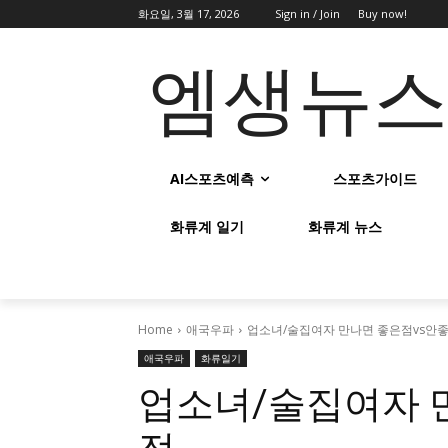
화요일, 3월 17, 2026
Sign in / Join
Buy now!
엠생뉴
AI스포츠예측
스포츠가이드
화류계 일기
화류계 뉴스
Home
애국우파
업소녀/술집여자 만나면 좋은점vs안
애국우파
화류일기
업소녀/술집여자 