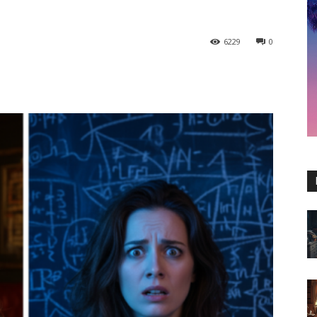
6229
0