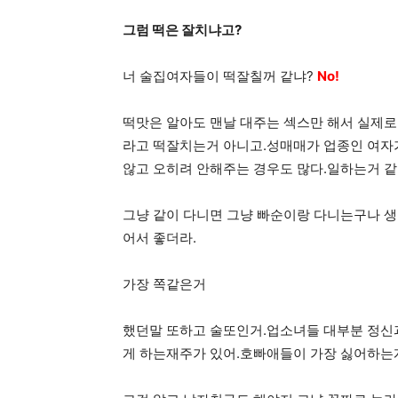
그럼 떡은 잘치냐고?
너 술집여자들이 떡잘칠꺼 같냐?
No!
떡맛은 알아도 맨날 대주는 섹스만 해서 실제로
라고 떡잘치는거 아니고.성매매가 업종인 여자
않고 오히려 안해주는 경우도 많다.일하는거 같
그냥 같이 다니면 그냥 빠순이랑 다니는구나 
어서 좋더라.
가장 쪽같은거
했던말 또하고 술또인거.업소녀들 대부분 정신
게 하는재주가 있어.호빠애들이 가장 싫어하는