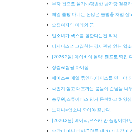
부자 첩으로 살기vs평범한 남자랑 결혼
매일 룸빵 다니는 돈많은 불법충 처럼 살고
술집여자의 미래와 꿈
업소녀가 섹스를 잘한다는건 착각
비지니스석 고집한는 경제관념 없는 업
[2026.2월] 메이비의 몰락! 텐프로 떡집 
정쩜vs짭쩜 차이점
에이스는 매일 묶인다.에이스를 만나야 
싸인지 깔고 대포까는 룸돌이 손님들 너무
승무원,스튜어디스 믿거.문란하고 허영심
노처녀=업소녀 죽어야 끝난다.
[2026.2월] 베이직,오스카 만 풀방이다!
술값이 아닌 티씨(TC)를 내려야 다 같이 