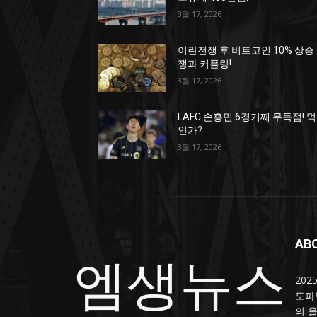
3월 17, 2026
이란전쟁 후 비트코인 10% 상승
쟁과 커플링!
3월 17, 2026
LAFC 손흥민 6경기째 무득점! 
인가?
3월 17, 2026
AB
엠생뉴스
20
도파
의 