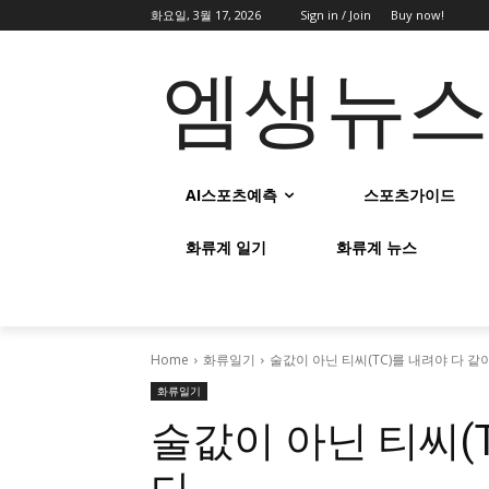
화요일, 3월 17, 2026
Sign in / Join
Buy now!
엠생뉴
AI스포츠예측
스포츠가이드
화류계 일기
화류계 뉴스
Home
화류일기
술값이 아닌 티씨(TC)를 내려야 다 같이
화류일기
술값이 아닌 티씨(T