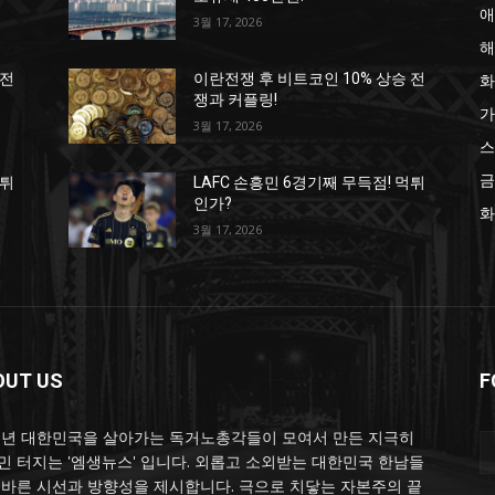
애
3월 17, 2026
해
화
 전
이란전쟁 후 비트코인 10% 상승 전
쟁과 커플링!
가
3월 17, 2026
스
금
먹튀
LAFC 손흥민 6경기째 무득점! 먹튀
인가?
화
3월 17, 2026
OUT US
F
25년 대한민국을 살아가는 독거노총각들이 모여서 만든 지극히
민 터지는 '엠생뉴스' 입니다. 외롭고 소외받는 대한민국 한남들
올바른 시선과 방향성을 제시합니다. 극으로 치닿는 자본주의 끝