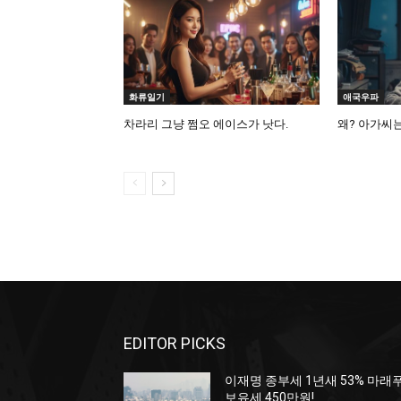
화류일기
애국우파
차라리 그냥 쩜오 에이스가 낫다.
왜? 아가씨는
EDITOR PICKS
이재명 종부세 1년새 53% 마래
보유세 450만원!