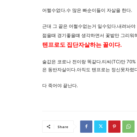
어쩔수없다.수 많은 빠순이들이 자살을 한다.
근대 그 끝은 어쩔수없는거 일수있다.내려놔야
젊을때 경기좋을떄 생각하면서 꽃밭만 그리워하
텐프로도 집단자살하는 꼴이다.
술값은 코로나 전이랑 똑같다.티씨(TC)만 70
은 동반자살이다.아직도 텐프로는 정신못차렸다
다 죽어야 끝난다.
Share