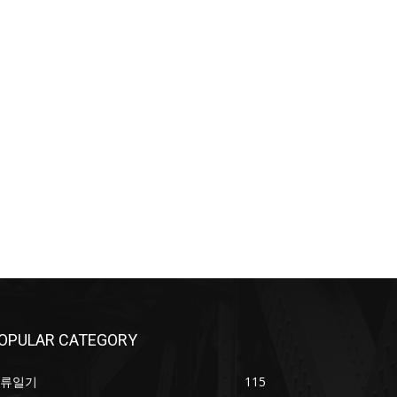
OPULAR CATEGORY
류일기
115