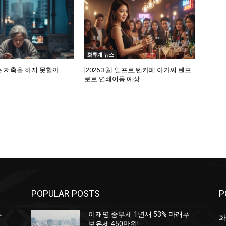
화류계 뉴스
 저축을 하지 못할까.
[2026.3월] 일프로,텐카페 아가씨 텐프
로로 연쇄이동 예상
POPULAR POSTS
P
푸
이재명 종부세 1년새 53% 마래푸
화
보유세 450만원!