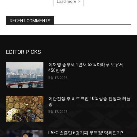
Load more
RECENT COMMENTS
EDITOR PICKS
이재명 종부세 1년새 53% 마래푸 보유세
450만원!
3월 17, 2026
이란전쟁 후 비트코인 10% 상승 전쟁과 커플
링!
3월 17, 2026
LAFC 손흥민 6경기째 무득점! 먹튀인가?