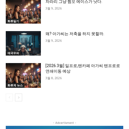
차라리 그냥 쩜오 에이스가 낫다.
3월 9, 2026
화류일기
왜? 아가씨는 저축을 하지 못할까.
3월 9, 2026
애국우파
[2026.3월] 일프로,텐카페 아가씨 텐프로로
연쇄이동 예상
3월 8, 2026
화류계 뉴스
- Advertisment -