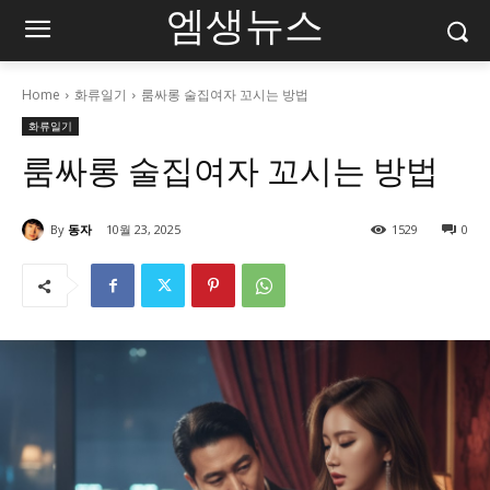
엠생뉴스
Home
화류일기
룸싸롱 술집여자 꼬시는 방법
화류일기
룸싸롱 술집여자 꼬시는 방법
By
동자
10월 23, 2025
1529
0