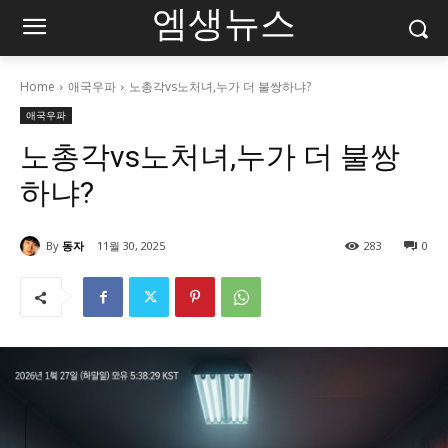
엠생뉴스
Home
애국우파
노총각vs노처녀,누가 더 불쌍하냐?
애국우파
노총각vs노처녀,누가 더 불쌍
하냐?
By
동자
11월 30, 2025
283
0