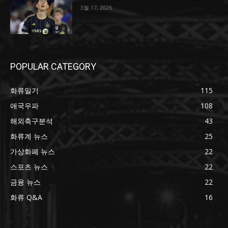
3월 17, 2026
POPULAR CATEGORY
화류일기
115
애국우파
108
해외축구분석
43
화류계 뉴스
25
가상화폐 뉴스
22
스포츠 뉴스
22
금융 뉴스
22
화류 Q&A
16