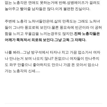
없는 노총각은 연애도 못하는거에 반해.성병에이즈가 걸려도
놀아주고 빨아줄 남자들은 많다.이게 불편한 진실이다.
주변에 노총각 노처녀들만은데.삶의 만족도는 그래도 노처녀
들이 그나마 풍요로워 보인다.물론 풍요속에 빈곤이라 더 공허
함을 느끼고 우울감을 느끼는경우도 많지만.
진짜 노총각들은
어깨가 푹쳐져서 외로워 보인다.그냥 고독 그 자체다.
나를 봐라…그냥 방구석에서 타자나 치고 가끔 업소가서 여자
나 만나는거 보며 나오지 않냐? 돈없으니 여자들이 만나주지
도 와꾸 안좋으니 좋아하지도 안으니 가끔 돈 모아서 업소나
가는 노총각의 신세…..