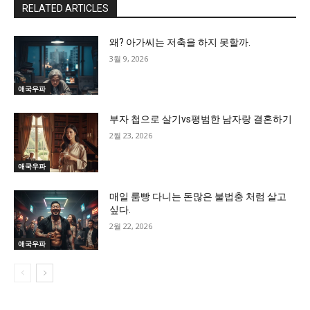
RELATED ARTICLES
왜? 아가씨는 저축을 하지 못할까.
3월 9, 2026
애국우파
부자 첩으로 살기vs평범한 남자랑 결혼하기
2월 23, 2026
애국우파
매일 룸빵 다니는 돈많은 불법충 처럼 살고
싶다.
2월 22, 2026
애국우파