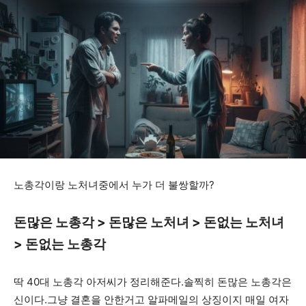
노총각이랑 노처녀중에서 누가 더 불쌍할까?
돈많은 노총각 > 돈많은 노처녀 > 돈없는 노처녀
> 돈없는 노총각
딱 40대 노총각 아저씨가 정리해준다.솔찍히 돈많은 노총각은
신이다.그냥 결혼을 안한거고 알파메일의 상징이지 매일 여자