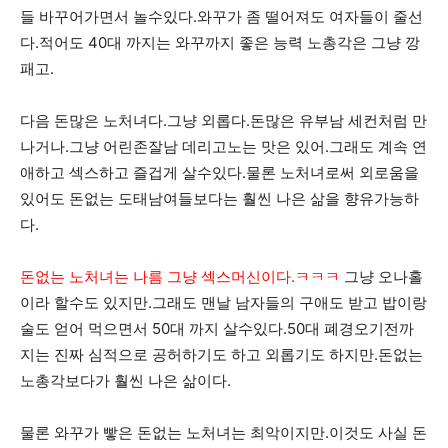
들 바꾸어가면서 놀수있다.와꾸가 좀 떨어져도 여자들이 줄선
다.적어도 40대 까지는 와꾸까지 좋은 능력 노총각은 그냥 깡
패고.
다음 돈많은 노처녀다.그냥 외롭다.돈많은 유부남 세컨처럼 만
나거나.그냥 어린존잘남 데리고노는 맛은 있어.그래도 계속 연
애하고 섹스하고 즐겁게 살수있다.물론 노처녀로써 외로움을
있어도 돈없는 도태남여들보다는 훨씬 나은 삶을 향유가능하
다.
돈없는 노처녀는 나름 그냥 섹스머신이다.ㅋㅋㅋ
그냥 오나홀
이라 할수도 있지만.그래도 맨날 남자들의 구애도 받고 밥이랑
술도 얻어 먹으면서 50대 까지 살수있다.50대 폐경오기전까
지는 진짜 심적으로 공허하기도 하고 외롭기도 하지만.돈없는
노총각보다가 훨씬 나은 삶이다.
물론 와꾸가 빻은 돈없는 노처녀는 최악이지만.이것도 사실 돈