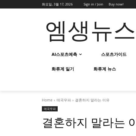
화요일, 3월 17, 2026
Sign in / Join
Buy now!
엠생뉴
AI스포츠예측
스포츠가이드
화류계 일기
화류계 뉴스
Home
애국우파
결혼하지 말라는 이유
애국우파
결혼하지 말라는 