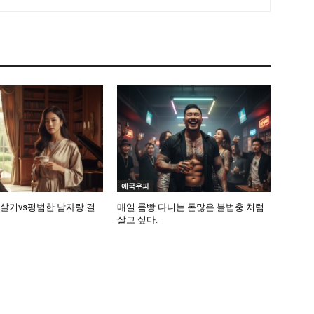
애국우파
 살기vs평범한 남자랑 결
매일 룸빵 다니는 돈많은 불법충 처럼
살고 싶다.