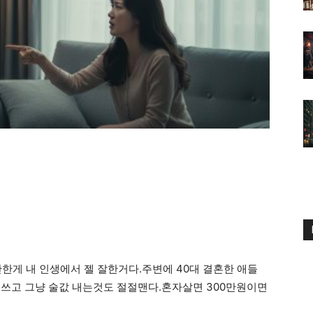
한게 내 인생에서 젤 잘한거다.주변에 40대 결혼한 애들
 쓰고 그냥 술값 내는것도 절절맨다.혼자살면 300만원이면