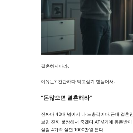
결혼하지마라.
이유는? 간단하다 먹고살기 힘들어서.
“돈많으면 결혼해라”
진짜다 40대 넘어서 나 노총각이다.근대 결혼안
보면 진짜 불쌍해서 죽겠다.ATM기에 용돈받아
살걸 4가족 살면 1000만원 든다.