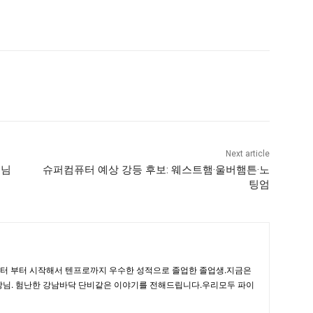
Next article
손님
슈퍼컴퓨터 예상 강등 후보: 웨스트햄·울버햄튼·노
팅엄
이터 부터 시작해서 텐프로까지 우수한 성적으로 졸업한 졸업생.지금은
사장님. 험난한 강남바닥 단비같은 이야기를 전해드립니다.우리모두 파이