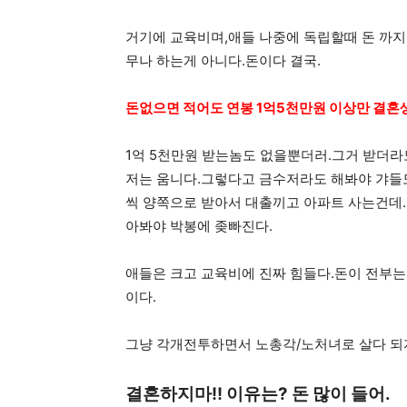
거기에 교육비며,애들 나중에 독립할때 돈 까지
무나 하는게 아니다.돈이다 결국.
돈없으면 적어도 연봉 1억5천만원 이상만 결혼
1억 5천만원 받는놈도 없을뿐더러.그거 받더라
저는 움니다.그렇다고 금수저라도 해봐야 갸들
씩 양쪽으로 받아서 대출끼고 아파트 사는건데.
아봐야 박봉에 좆빠진다.
애들은 크고 교육비에 진짜 힘들다.돈이 전부는
이다.
그냥 각개전투하면서 노총각/노처녀로 살다 되
결혼하지마!! 이유는? 돈 많이 들어.