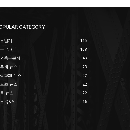
OPULAR CATEGORY
류일기
115
국우파
108
외축구분석
43
류계 뉴스
25
상화폐 뉴스
22
포츠 뉴스
22
융 뉴스
22
류 Q&A
16