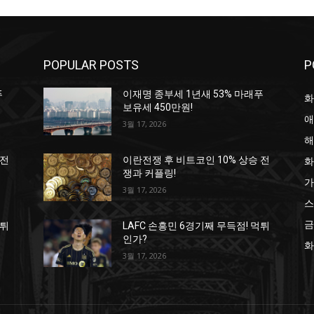
POPULAR POSTS
P
푸
이재명 종부세 1년새 53% 마래푸
화
보유세 450만원!
애
3월 17, 2026
해
화
 전
이란전쟁 후 비트코인 10% 상승 전
쟁과 커플링!
가
3월 17, 2026
스
금
먹튀
LAFC 손흥민 6경기째 무득점! 먹튀
인가?
화
3월 17, 2026