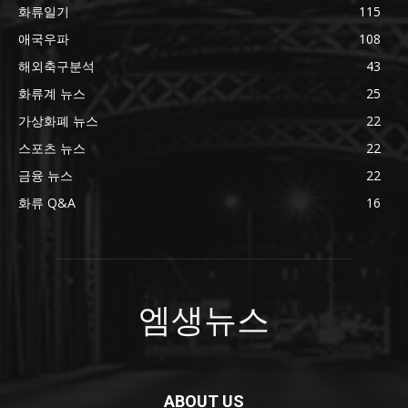
화류일기
115
애국우파
108
해외축구분석
43
화류계 뉴스
25
가상화폐 뉴스
22
스포츠 뉴스
22
금융 뉴스
22
화류 Q&A
16
엠생뉴스
ABOUT US