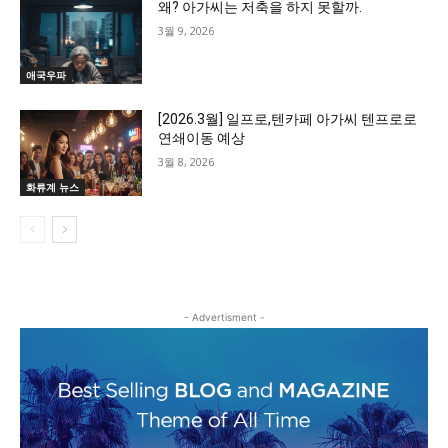
왜? 아가씨는 저축을 하지 못할까.
3월 9, 2026
애국우파
[2026.3월] 일프로,텐카페 아가씨 텐프로로
연쇄이동 예상
3월 8, 2026
화류계 뉴스
- Advertisment -