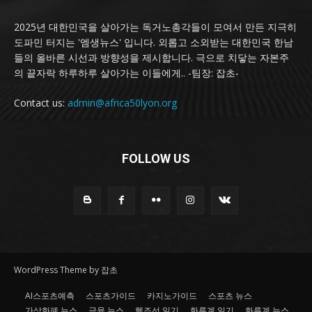
2025년 대한민국을 살아가는 독거노총각들이 모여서 만든 지극히
도파민 터지는 '엠생뉴스' 입니다. 외롭고 소외받는 대한민국 한남
들의 올바른 시선과 방향성을 제시합니다. 극으로 치닿는 자본주
의 끝자락 하루하루 살아가는 이들에게.. -팀장: 잡초-
Contact us:
admin@africa50lyon.org
FOLLOW US
WordPress Theme by 잡초
AI스포츠예측
스포츠가이드
카지노가이드
스포츠 뉴스
가상화폐 뉴스
금융 뉴스
헬조선 일기
화류계 일기
화류계 뉴스